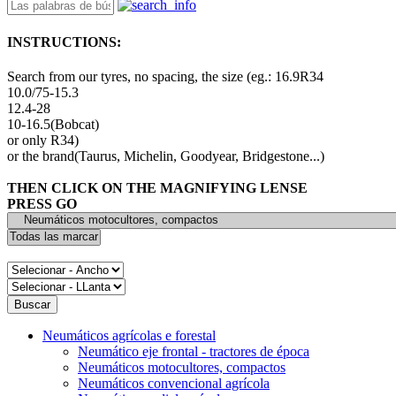
INSTRUCTIONS:
Search from our tyres, no spacing, the size (eg.: 16.9R34
10.0/75-15.3
12.4-28
10-16.5(Bobcat)
or only R34)
or the brand(Taurus, Michelin, Goodyear, Bridgestone...)
THEN CLICK ON THE MAGNIFYING LENSE
PRESS GO
Neumáticos agrícolas e forestal
Neumático eje frontal - tractores de época
Neumáticos motocultores, compactos
Neumáticos convencional agrícola