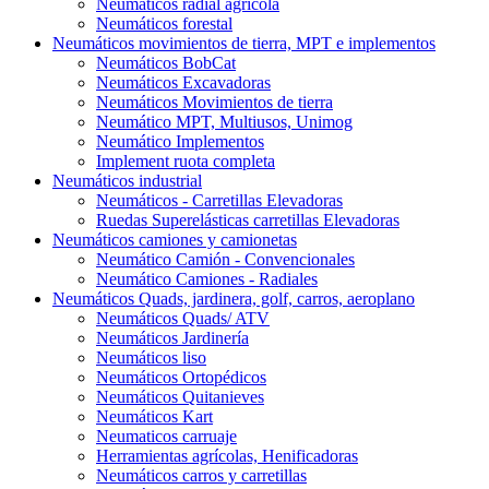
Neumáticos radial agrícola
Neumáticos forestal
Neumáticos movimientos de tierra, MPT e implementos
Neumáticos BobCat
Neumáticos Excavadoras
Neumáticos Movimientos de tierra
Neumático MPT, Multiusos, Unimog
Neumático Implementos
Implement ruota completa
Neumáticos industrial
Neumáticos - Carretillas Elevadoras
Ruedas Superelásticas carretillas Elevadoras
Neumáticos camiones y camionetas
Neumático Camión - Convencionales
Neumático Camiones - Radiales
Neumáticos Quads, jardinera, golf, carros, aeroplano
Neumáticos Quads/ ATV
Neumáticos Jardinería
Neumáticos liso
Neumáticos Ortopédicos
Neumáticos Quitanieves
Neumáticos Kart
Neumaticos carruaje
Herramientas agrícolas, Henificadoras
Neumáticos carros y carretillas