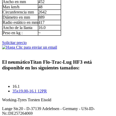
Ancho en mm
452
Max km/h
48
Circunferencia mm
2642
Diámetro en mm
889
Radio estático en mm
417
Ancho de la llanta
16.0
Peso en kg :
~
Solicitar precio
El neumático
Titan Flo-Trac-Lug HF3
está
disponible en los siguientes tamaños:
16.1
35x19.00-16.1 12PR
Working-Tyres Torsten Eisold
Lange Str.20 - D-37139 Adelebsen - Germany - USt-ID-
Nr.:DE257264069