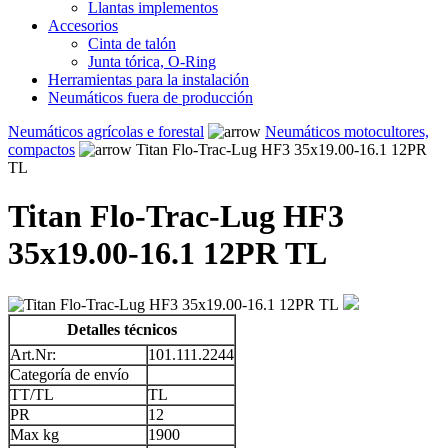
Llantas implementos
Accesorios
Cinta de talón
Junta tórica, O-Ring
Herramientas para la instalación
Neumáticos fuera de producción
Neumáticos agrícolas e forestal
Neumáticos motocultores,
compactos
Titan Flo-Trac-Lug HF3 35x19.00-16.1 12PR
TL
Titan Flo-Trac-Lug HF3
35x19.00-16.1 12PR TL
Detalles técnicos
Art.Nr:
101.111.2244
Categoría de envío
TT/TL
TL
PR
12
Max kg
1900