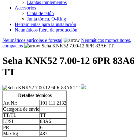
Llantas implementos
Accesorios
Cinta de talón
Junta tórica, O-Ring
Herramientas para la instalación
Neumáticos fuera de producción
Neumáticos agrícolas e forestal
Neumáticos motocultores,
compactos
Seha KNK52 7.00-12 6PR 83A6 TT
Seha KNK52 7.00-12 6PR 83A6
TT
Detalles técnicos
Art.Nr:
101.111.2132
Categoría de envío
TT/TL
TT
LI/SI
83A6
PR
6
Max kg
487