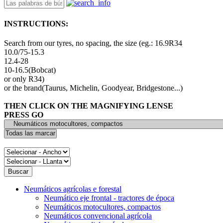
INSTRUCTIONS:
Search from our tyres, no spacing, the size (eg.: 16.9R34
10.0/75-15.3
12.4-28
10-16.5(Bobcat)
or only R34)
or the brand(Taurus, Michelin, Goodyear, Bridgestone...)
THEN CLICK ON THE MAGNIFYING LENSE
PRESS GO
Neumáticos agrícolas e forestal
Neumático eje frontal - tractores de época
Neumáticos motocultores, compactos
Neumáticos convencional agrícola