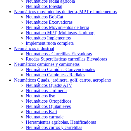
Neumáticos radial agrícola
Neumáticos forestal
Neumáticos movimientos de tierra, MPT e implementos
Neumáticos BobCat
Neumáticos Excavadoras
Neumáticos Movimientos de tierra
Neumático MPT, Multiusos, Unimog
Neumático Implementos
Implement ruota completa
Neumáticos industrial
Neumáticos - Carretillas Elevadoras
Ruedas Superelásticas carretillas Elevadoras
Neumáticos camiones y camionetas
Neumático Camión - Convencionales
Neumático Camiones - Radiales
Neumáticos Quads, jardinera, golf, carros, aeroplano
Neumáticos Quads/ ATV
Neumáticos Jardinería
Neumáticos liso
Neumáticos Ortopédicos
Neumáticos Quitanieves
Neumáticos Kart
Neumaticos carruaje
Herramientas agrícolas, Henificadoras
Neumáticos carros y carretillas