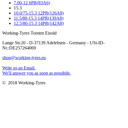
7.00-12 6PR(83A6)
15.3
10.0/75-15.3 12PR(126A8)
11.5/80-15.3 14PR(139A8)
12.5/80-15.3 14PR(142A8)
Working-Tyres Torsten Eisold
Lange Str.20 - D-37139 Adelebsen - Germany - USt-ID-
Nr.:DE257264069
shop@working-tyres.eu
Write us an Email.
We'll answer you as soon as possibile.
© 2018 Working-Tyres