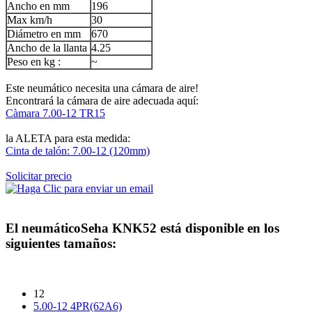
Ancho en mm
196
Max km/h
30
Diámetro en mm
670
Ancho de la llanta
4.25
Peso en kg :
~
Este neumático necesita una cámara de aire!
Encontrará la cámara de aire adecuada aquí:
Càmara 7.00-12 TR15
la ALETA para esta medida:
Cinta de talón: 7.00-12 (120mm)
Solicitar precio
El neumático
Seha KNK52
está disponible en los
siguientes tamaños:
12
5.00-12 4PR(62A6)