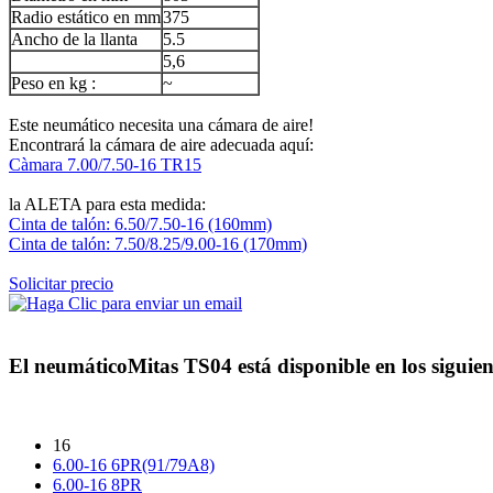
Radio estático en mm
375
Ancho de la llanta
5.5
5,6
Peso en kg :
~
Este neumático necesita una cámara de aire!
Encontrará la cámara de aire adecuada aquí:
Càmara 7.00/7.50-16 TR15
la ALETA para esta medida:
Cinta de talón: 6.50/7.50-16 (160mm)
Cinta de talón: 7.50/8.25/9.00-16 (170mm)
Solicitar precio
El neumático
Mitas TS04
está disponible en los siguie
16
6.00-16 6PR(91/79A8)
6.00-16 8PR