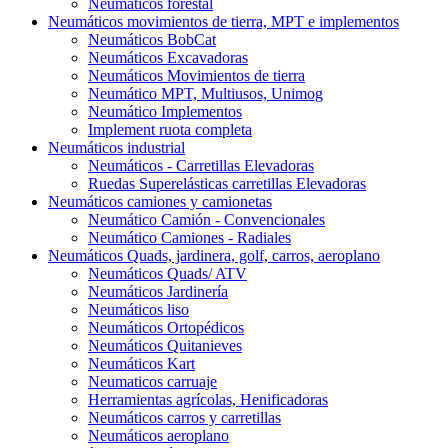
Neumáticos forestal
Neumáticos movimientos de tierra, MPT e implementos
Neumáticos BobCat
Neumáticos Excavadoras
Neumáticos Movimientos de tierra
Neumático MPT, Multiusos, Unimog
Neumático Implementos
Implement ruota completa
Neumáticos industrial
Neumáticos - Carretillas Elevadoras
Ruedas Superelásticas carretillas Elevadoras
Neumáticos camiones y camionetas
Neumático Camión - Convencionales
Neumático Camiones - Radiales
Neumáticos Quads, jardinera, golf, carros, aeroplano
Neumáticos Quads/ ATV
Neumáticos Jardinería
Neumáticos liso
Neumáticos Ortopédicos
Neumáticos Quitanieves
Neumáticos Kart
Neumaticos carruaje
Herramientas agrícolas, Henificadoras
Neumáticos carros y carretillas
Neumáticos aeroplano