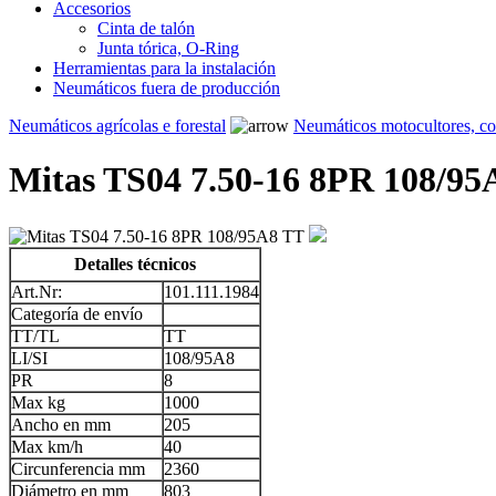
Accesorios
Cinta de talón
Junta tórica, O-Ring
Herramientas para la instalación
Neumáticos fuera de producción
Neumáticos agrícolas e forestal
Neumáticos motocultores, c
Mitas TS04 7.50-16 8PR 108/95
Detalles técnicos
Art.Nr:
101.111.1984
Categoría de envío
TT/TL
TT
LI/SI
108/95A8
PR
8
Max kg
1000
Ancho en mm
205
Max km/h
40
Circunferencia mm
2360
Diámetro en mm
803