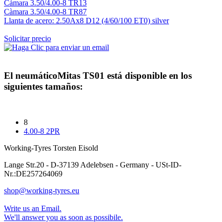
Càmara 3.50/4.00-8 TR13
Càmara 3.50/4.00-8 TR87
Llanta de acero: 2.50Ax8 D12 (4/60/100 ET0) silver
Solicitar precio
El neumático
Mitas TS01
está disponible en los
siguientes tamaños:
8
4.00-8 2PR
Working-Tyres Torsten Eisold
Lange Str.20 - D-37139 Adelebsen - Germany - USt-ID-
Nr.:DE257264069
shop@working-tyres.eu
Write us an Email.
We'll answer you as soon as possibile.