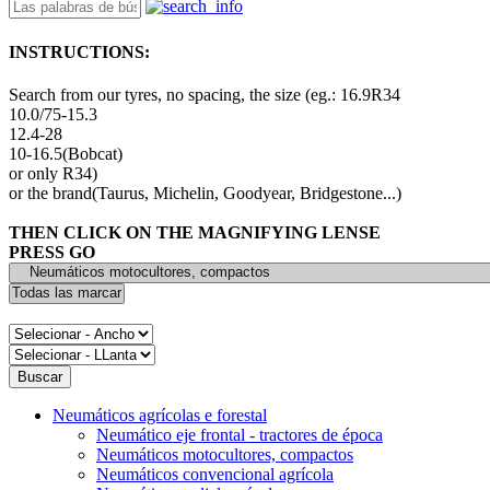
INSTRUCTIONS:
Search from our tyres, no spacing, the size (eg.: 16.9R34
10.0/75-15.3
12.4-28
10-16.5(Bobcat)
or only R34)
or the brand(Taurus, Michelin, Goodyear, Bridgestone...)
THEN CLICK ON THE MAGNIFYING LENSE
PRESS GO
Neumáticos agrícolas e forestal
Neumático eje frontal - tractores de época
Neumáticos motocultores, compactos
Neumáticos convencional agrícola