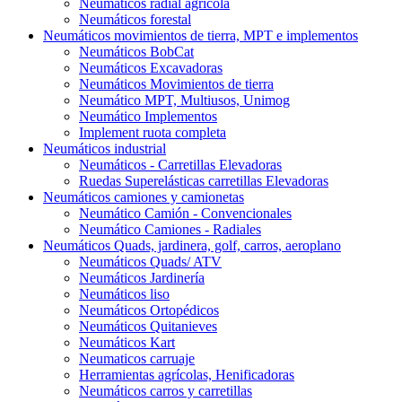
Neumáticos radial agrícola
Neumáticos forestal
Neumáticos movimientos de tierra, MPT e implementos
Neumáticos BobCat
Neumáticos Excavadoras
Neumáticos Movimientos de tierra
Neumático MPT, Multiusos, Unimog
Neumático Implementos
Implement ruota completa
Neumáticos industrial
Neumáticos - Carretillas Elevadoras
Ruedas Superelásticas carretillas Elevadoras
Neumáticos camiones y camionetas
Neumático Camión - Convencionales
Neumático Camiones - Radiales
Neumáticos Quads, jardinera, golf, carros, aeroplano
Neumáticos Quads/ ATV
Neumáticos Jardinería
Neumáticos liso
Neumáticos Ortopédicos
Neumáticos Quitanieves
Neumáticos Kart
Neumaticos carruaje
Herramientas agrícolas, Henificadoras
Neumáticos carros y carretillas