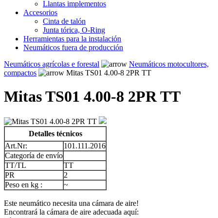
Llantas implementos
Accesorios
Cinta de talón
Junta tórica, O-Ring
Herramientas para la instalación
Neumáticos fuera de producción
Neumáticos agrícolas e forestal
Neumáticos motocultores,
compactos
Mitas TS01 4.00-8 2PR TT
Mitas TS01 4.00-8 2PR TT
Detalles técnicos
Art.Nr:
101.111.2016
Categoría de envío
TT/TL
TT
PR
2
Peso en kg :
~
Este neumático necesita una cámara de aire!
Encontrará la cámara de aire adecuada aquí: