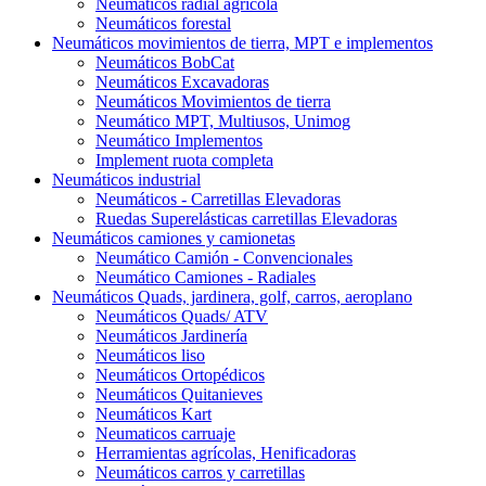
Neumáticos radial agrícola
Neumáticos forestal
Neumáticos movimientos de tierra, MPT e implementos
Neumáticos BobCat
Neumáticos Excavadoras
Neumáticos Movimientos de tierra
Neumático MPT, Multiusos, Unimog
Neumático Implementos
Implement ruota completa
Neumáticos industrial
Neumáticos - Carretillas Elevadoras
Ruedas Superelásticas carretillas Elevadoras
Neumáticos camiones y camionetas
Neumático Camión - Convencionales
Neumático Camiones - Radiales
Neumáticos Quads, jardinera, golf, carros, aeroplano
Neumáticos Quads/ ATV
Neumáticos Jardinería
Neumáticos liso
Neumáticos Ortopédicos
Neumáticos Quitanieves
Neumáticos Kart
Neumaticos carruaje
Herramientas agrícolas, Henificadoras
Neumáticos carros y carretillas