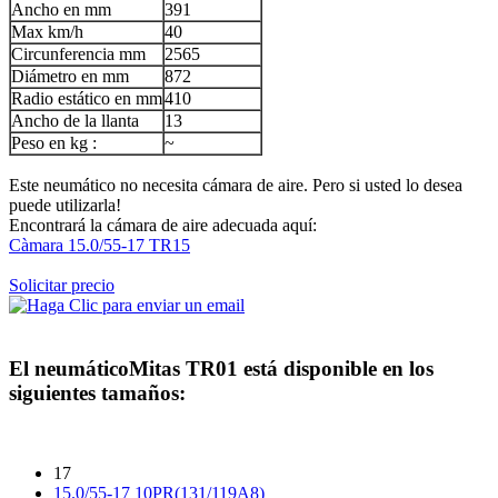
Ancho en mm
391
Max km/h
40
Circunferencia mm
2565
Diámetro en mm
872
Radio estático en mm
410
Ancho de la llanta
13
Peso en kg :
~
Este neumático no necesita cámara de aire. Pero si usted lo desea
puede utilizarla!
Encontrará la cámara de aire adecuada aquí:
Càmara 15.0/55-17 TR15
Solicitar precio
El neumático
Mitas TR01
está disponible en los
siguientes tamaños:
17
15.0/55-17 10PR(131/119A8)