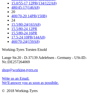
15.0/55-17 12PR(134/122A8)
480/45-17(146A8)
20
400/70-20 14PR(150B)
24
15.5/80-24(163A8)
15.5/80-24 12PR
15.5/80-24 16PR
17.5-24 10PR(144A8)
460/70-24(159A8)
Working-Tyres Torsten Eisold
Lange Str.20 - D-37139 Adelebsen - Germany - USt-ID-
Nr.:DE257264069
shop@working-tyres.eu
Write us an Email.
We'll answer you as soon as possibile.
© 2018 Working-Tyres