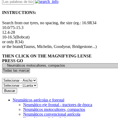
INSTRUCTIONS:
Search from our tyres, no spacing, the size (eg.: 16.9R34
10.0/75-15.3
12.4-28
10-16.5(Bobcat)
or only R34)
or the brand(Taurus, Michelin, Goodyear, Bridgestone...)
THEN CLICK ON THE MAGNIFYING LENSE
PRESS GO
Neumáticos agrícolas e forestal
Neumático eje frontal - tractores de época
Neumáticos motocultores, compactos
Neumáticos convencional agrícola