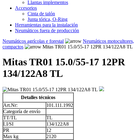
Llantas implementos
Accesorios
Cinta de talón
Junta tórica, O-Ring
Herramientas para la instalación
Neumáticos fuera de producción
Neumáticos agrícolas e forestal
Neumáticos motocultores,
compactos
Mitas TR01 15.0/55-17 12PR 134/122A8 TL
Mitas TR01 15.0/55-17 12PR
134/122A8 TL
Detalles técnicos
Art.Nr:
101.111.1992
Categoría de envío
TT/TL
TL
LI/SI
134/122A8
PR
12
Max kg
2120