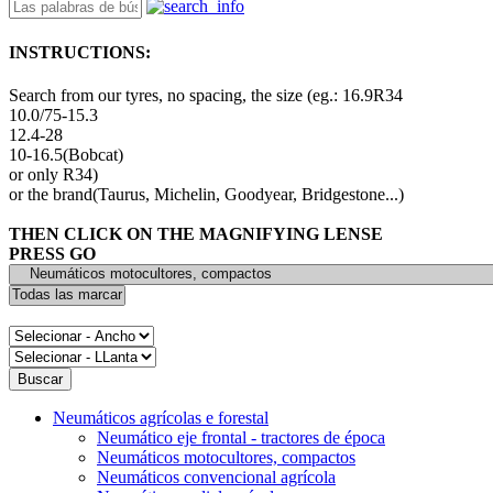
INSTRUCTIONS:
Search from our tyres, no spacing, the size (eg.: 16.9R34
10.0/75-15.3
12.4-28
10-16.5(Bobcat)
or only R34)
or the brand(Taurus, Michelin, Goodyear, Bridgestone...)
THEN CLICK ON THE MAGNIFYING LENSE
PRESS GO
Neumáticos agrícolas e forestal
Neumático eje frontal - tractores de época
Neumáticos motocultores, compactos
Neumáticos convencional agrícola