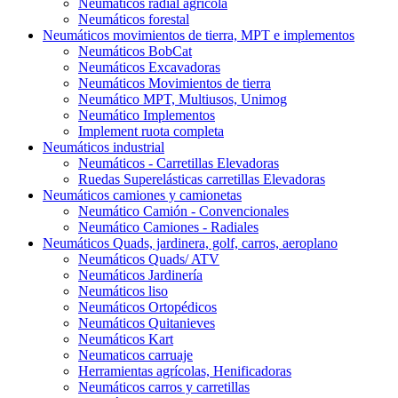
Neumáticos radial agrícola
Neumáticos forestal
Neumáticos movimientos de tierra, MPT e implementos
Neumáticos BobCat
Neumáticos Excavadoras
Neumáticos Movimientos de tierra
Neumático MPT, Multiusos, Unimog
Neumático Implementos
Implement ruota completa
Neumáticos industrial
Neumáticos - Carretillas Elevadoras
Ruedas Superelásticas carretillas Elevadoras
Neumáticos camiones y camionetas
Neumático Camión - Convencionales
Neumático Camiones - Radiales
Neumáticos Quads, jardinera, golf, carros, aeroplano
Neumáticos Quads/ ATV
Neumáticos Jardinería
Neumáticos liso
Neumáticos Ortopédicos
Neumáticos Quitanieves
Neumáticos Kart
Neumaticos carruaje
Herramientas agrícolas, Henificadoras
Neumáticos carros y carretillas