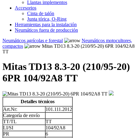
Llantas implementos
Accesorios
Cinta de talón
Junta tórica, O-Ring
Herramientas para la instalación
Neumáticos fuera de producción
Neumáticos agrícolas e forestal
Neumáticos motocultores,
compactos
Mitas TD13 8.3-20 (210/95-20) 6PR 104/92A8
TT
Mitas TD13 8.3-20 (210/95-20)
6PR 104/92A8 TT
Detalles técnicos
Art.Nr:
101.111.2012
Categoría de envío
TT/TL
TT
LI/SI
104/92A8
PR
6