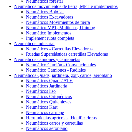
Neumáticos forestal
Neumáticos movimientos de tierra, MPT e implementos
Neumáticos BobCat
Neumáticos Excavadoras
Neumáticos Movimientos de tierra
Neumático MPT, Multiusos, Unimog
Neumático Implementos
Implement ruota completa
Neumáticos industrial
Neumáticos - Carretillas Elevadoras
Ruedas Superelásticas carretillas Elevadoras
Neumáticos camiones y camionetas
Neumático Camión - Convencionales
Neumático Camiones - Radiales
Neumáticos Quads, jardinera, golf, carros, aeroplano
Neumáticos Quads/ ATV
Neumáticos Jardinería
Neumáticos liso
Neumáticos Ortopédicos
Neumáticos Quitanieves
Neumáticos Kart
Neumaticos carruaje
Herramientas agrícolas, Henificadoras
Neumáticos carros y carretillas
Neumáticos aeroplano