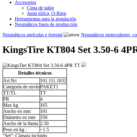
Accesorios
Cinta de talón
Junta tórica, O-Ring
Herramientas para la instalación
Neumáticos fuera de producción
Neumáticos agrícolas e forestal
Neumáticos motocultores, c
KingsTire KT804 Set 3.50-6 4P
Detalles técnicos
Art.Nr:
101.111.1832
Categoría de envío
PAKET1
TT/TL
TT
PR
4
Max kg
165
Ancho en mm
101
Diámetro en mm
350
Ancho de la llanta
2.50
Peso en kg :
~1.5
"Set": Càmara incluido