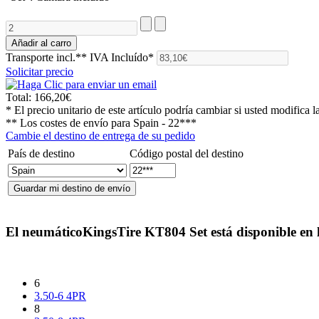
Transporte incl.**
IVA Incluído*
Solicitar precio
Total:
166,20€
* El precio unitario de este artículo podría cambiar si usted modifica l
** Los costes de envío para
Spain - 22***
Cambie el destino de entrega de su pedido
País de destino
Código postal del destino
El neumático
KingsTire KT804 Set
está disponible en 
6
3.50-6 4PR
8