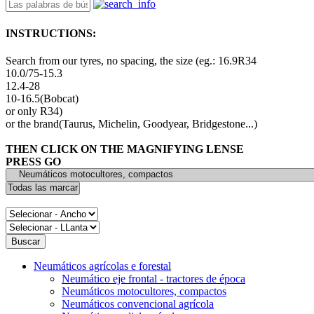
INSTRUCTIONS:
Search from our tyres, no spacing, the size (eg.: 16.9R34
10.0/75-15.3
12.4-28
10-16.5(Bobcat)
or only R34)
or the brand(Taurus, Michelin, Goodyear, Bridgestone...)
THEN CLICK ON THE MAGNIFYING LENSE
PRESS GO
Neumáticos agrícolas e forestal
Neumático eje frontal - tractores de época
Neumáticos motocultores, compactos
Neumáticos convencional agrícola