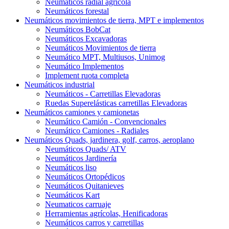
Neumáticos radial agrícola
Neumáticos forestal
Neumáticos movimientos de tierra, MPT e implementos
Neumáticos BobCat
Neumáticos Excavadoras
Neumáticos Movimientos de tierra
Neumático MPT, Multiusos, Unimog
Neumático Implementos
Implement ruota completa
Neumáticos industrial
Neumáticos - Carretillas Elevadoras
Ruedas Superelásticas carretillas Elevadoras
Neumáticos camiones y camionetas
Neumático Camión - Convencionales
Neumático Camiones - Radiales
Neumáticos Quads, jardinera, golf, carros, aeroplano
Neumáticos Quads/ ATV
Neumáticos Jardinería
Neumáticos liso
Neumáticos Ortopédicos
Neumáticos Quitanieves
Neumáticos Kart
Neumaticos carruaje
Herramientas agrícolas, Henificadoras
Neumáticos carros y carretillas