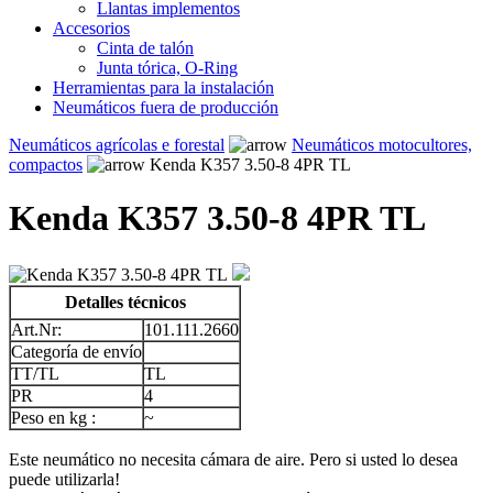
Llantas implementos
Accesorios
Cinta de talón
Junta tórica, O-Ring
Herramientas para la instalación
Neumáticos fuera de producción
Neumáticos agrícolas e forestal
Neumáticos motocultores,
compactos
Kenda K357 3.50-8 4PR TL
Kenda K357 3.50-8 4PR TL
Detalles técnicos
Art.Nr:
101.111.2660
Categoría de envío
TT/TL
TL
PR
4
Peso en kg :
~
Este neumático no necesita cámara de aire. Pero si usted lo desea
puede utilizarla!