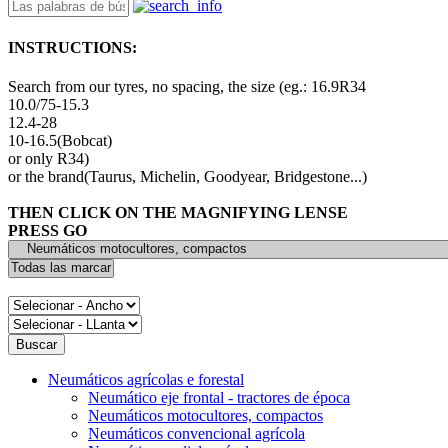
INSTRUCTIONS:
Search from our tyres, no spacing, the size (eg.: 16.9R34
10.0/75-15.3
12.4-28
10-16.5(Bobcat)
or only R34)
or the brand(Taurus, Michelin, Goodyear, Bridgestone...)
THEN CLICK ON THE MAGNIFYING LENSE
PRESS GO
Neumáticos agrícolas e forestal
Neumático eje frontal - tractores de época
Neumáticos motocultores, compactos
Neumáticos convencional agrícola