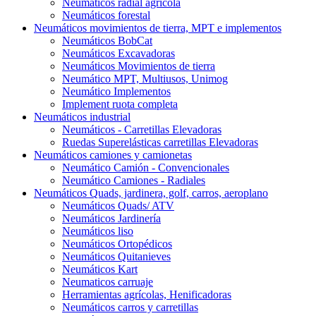
Neumáticos radial agrícola
Neumáticos forestal
Neumáticos movimientos de tierra, MPT e implementos
Neumáticos BobCat
Neumáticos Excavadoras
Neumáticos Movimientos de tierra
Neumático MPT, Multiusos, Unimog
Neumático Implementos
Implement ruota completa
Neumáticos industrial
Neumáticos - Carretillas Elevadoras
Ruedas Superelásticas carretillas Elevadoras
Neumáticos camiones y camionetas
Neumático Camión - Convencionales
Neumático Camiones - Radiales
Neumáticos Quads, jardinera, golf, carros, aeroplano
Neumáticos Quads/ ATV
Neumáticos Jardinería
Neumáticos liso
Neumáticos Ortopédicos
Neumáticos Quitanieves
Neumáticos Kart
Neumaticos carruaje
Herramientas agrícolas, Henificadoras
Neumáticos carros y carretillas