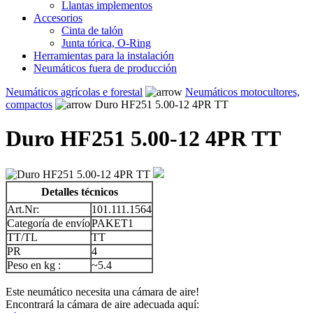
Llantas implementos
Accesorios
Cinta de talón
Junta tórica, O-Ring
Herramientas para la instalación
Neumáticos fuera de producción
Neumáticos agrícolas e forestal
Neumáticos motocultores,
compactos
Duro HF251 5.00-12 4PR TT
Duro HF251 5.00-12 4PR TT
Detalles técnicos
Art.Nr:
101.111.1564
Categoría de envío
PAKET1
TT/TL
TT
PR
4
Peso en kg :
~5.4
Este neumático necesita una cámara de aire!
Encontrará la cámara de aire adecuada aquí: