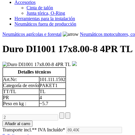
Accesorios
Cinta de talón
Junta tórica, O-Ring
Herramientas para la instalación
Neumáticos fuera de producción
Neumáticos agrícolas e forestal
Neumáticos motocultores, c
Duro DI1001 17x8.00-8 4PR TL
Detalles técnicos
Art.Nr:
101.111.1592
Categoría de envío
PAKET1
TT/TL
TL
PR
4
Peso en kg :
~5.7
Transporte incl.**
IVA Incluído*