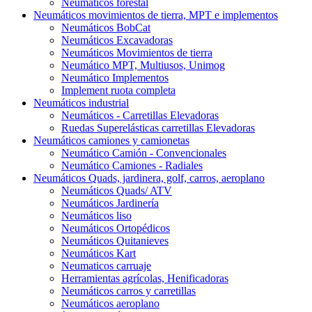
Neumáticos forestal
Neumáticos movimientos de tierra, MPT e implementos
Neumáticos BobCat
Neumáticos Excavadoras
Neumáticos Movimientos de tierra
Neumático MPT, Multiusos, Unimog
Neumático Implementos
Implement ruota completa
Neumáticos industrial
Neumáticos - Carretillas Elevadoras
Ruedas Superelásticas carretillas Elevadoras
Neumáticos camiones y camionetas
Neumático Camión - Convencionales
Neumático Camiones - Radiales
Neumáticos Quads, jardinera, golf, carros, aeroplano
Neumáticos Quads/ ATV
Neumáticos Jardinería
Neumáticos liso
Neumáticos Ortopédicos
Neumáticos Quitanieves
Neumáticos Kart
Neumaticos carruaje
Herramientas agrícolas, Henificadoras
Neumáticos carros y carretillas
Neumáticos aeroplano