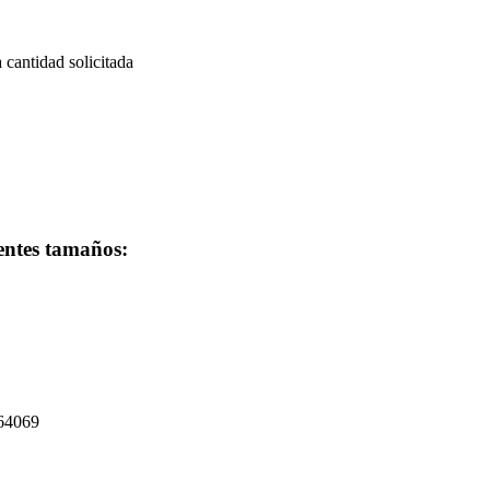
a cantidad solicitada
ientes tamaños:
264069