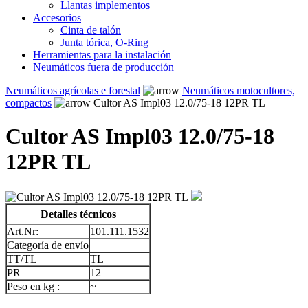
Llantas implementos
Accesorios
Cinta de talón
Junta tórica, O-Ring
Herramientas para la instalación
Neumáticos fuera de producción
Neumáticos agrícolas e forestal
Neumáticos motocultores,
compactos
Cultor AS Impl03 12.0/75-18 12PR TL
Cultor AS Impl03 12.0/75-18
12PR TL
Detalles técnicos
Art.Nr:
101.111.1532
Categoría de envío
TT/TL
TL
PR
12
Peso en kg :
~