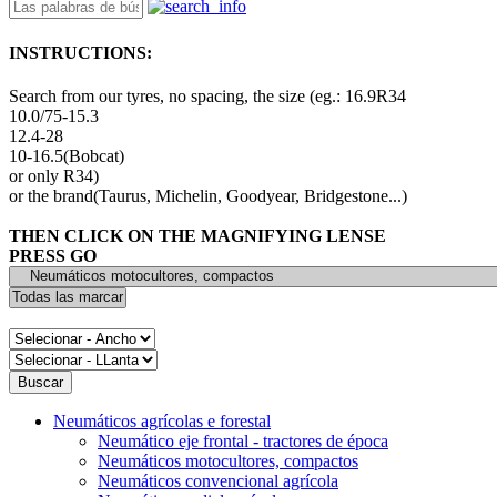
INSTRUCTIONS:
Search from our tyres, no spacing, the size (eg.: 16.9R34
10.0/75-15.3
12.4-28
10-16.5(Bobcat)
or only R34)
or the brand(Taurus, Michelin, Goodyear, Bridgestone...)
THEN CLICK ON THE MAGNIFYING LENSE
PRESS GO
Neumáticos agrícolas e forestal
Neumático eje frontal - tractores de época
Neumáticos motocultores, compactos
Neumáticos convencional agrícola