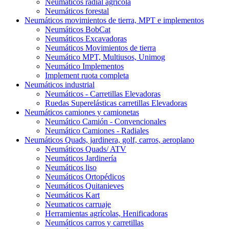
Neumáticos radial agrícola
Neumáticos forestal
Neumáticos movimientos de tierra, MPT e implementos
Neumáticos BobCat
Neumáticos Excavadoras
Neumáticos Movimientos de tierra
Neumático MPT, Multiusos, Unimog
Neumático Implementos
Implement ruota completa
Neumáticos industrial
Neumáticos - Carretillas Elevadoras
Ruedas Superelásticas carretillas Elevadoras
Neumáticos camiones y camionetas
Neumático Camión - Convencionales
Neumático Camiones - Radiales
Neumáticos Quads, jardinera, golf, carros, aeroplano
Neumáticos Quads/ ATV
Neumáticos Jardinería
Neumáticos liso
Neumáticos Ortopédicos
Neumáticos Quitanieves
Neumáticos Kart
Neumaticos carruaje
Herramientas agrícolas, Henificadoras
Neumáticos carros y carretillas