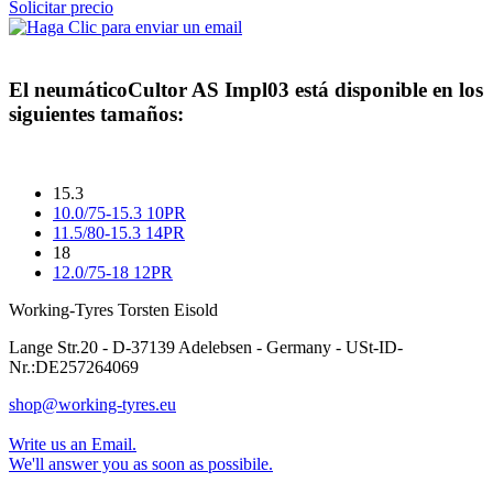
Solicitar precio
El neumático
Cultor AS Impl03
está disponible en los
siguientes tamaños:
15.3
10.0/75-15.3 10PR
11.5/80-15.3 14PR
18
12.0/75-18 12PR
Working-Tyres Torsten Eisold
Lange Str.20 - D-37139 Adelebsen - Germany - USt-ID-
Nr.:DE257264069
shop@working-tyres.eu
Write us an Email.
We'll answer you as soon as possibile.