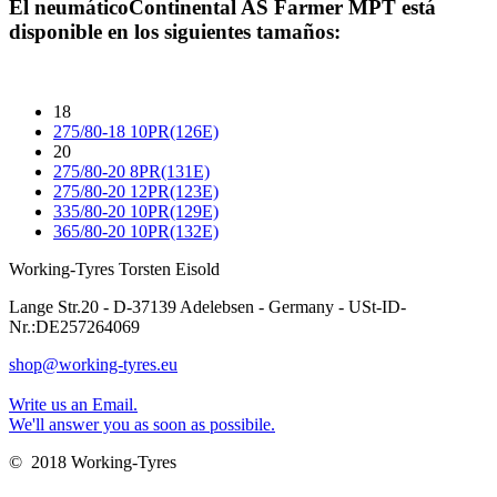
El neumático
Continental AS Farmer MPT
está
disponible en los siguientes tamaños:
18
275/80-18 10PR(126E)
20
275/80-20 8PR(131E)
275/80-20 12PR(123E)
335/80-20 10PR(129E)
365/80-20 10PR(132E)
Working-Tyres Torsten Eisold
Lange Str.20 - D-37139 Adelebsen - Germany - USt-ID-
Nr.:DE257264069
shop@working-tyres.eu
Write us an Email.
We'll answer you as soon as possibile.
© 2018 Working-Tyres