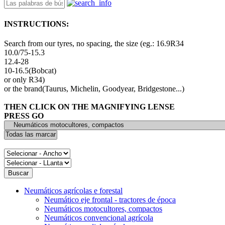
INSTRUCTIONS:
Search from our tyres, no spacing, the size (eg.: 16.9R34
10.0/75-15.3
12.4-28
10-16.5(Bobcat)
or only R34)
or the brand(Taurus, Michelin, Goodyear, Bridgestone...)
THEN CLICK ON THE MAGNIFYING LENSE
PRESS GO
Neumáticos agrícolas e forestal
Neumático eje frontal - tractores de época
Neumáticos motocultores, compactos
Neumáticos convencional agrícola