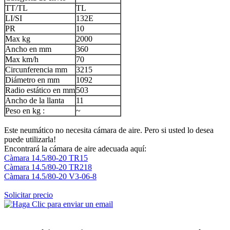
TT/TL
TL
LI/SI
132E
PR
10
Max kg
2000
Ancho en mm
360
Max km/h
70
Circunferencia mm
3215
Diámetro en mm
1092
Radio estático en mm
503
Ancho de la llanta
11
Peso en kg :
~
Este neumático no necesita cámara de aire. Pero si usted lo desea
puede utilizarla!
Encontrará la cámara de aire adecuada aquí:
Càmara 14.5/80-20 TR15
Càmara 14.5/80-20 TR218
Càmara 14.5/80-20 V3-06-8
Solicitar precio