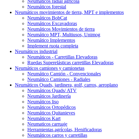
Neumáticos radial agrícola
Neumáticos forestal
Neumáticos movimientos de tierra, MPT e implementos
Neumáticos BobCat
Neumáticos Excavadoras
Neumáticos Movimientos de tierra
Neumático MPT, Multiusos, Unimog
Neumático Implementos
Implement ruota completa
Neumáticos industrial
Neumáticos - Carretillas Elevadoras
Ruedas Superelásticas carretillas Elevadoras
Neumáticos camiones y camionetas
Neumático Camión - Convencionales
Neumático Camiones - Radiales
Neumáticos Quads, jardinera, golf, carros, aeroplano
Neumáticos Quads/ ATV
Neumáticos Jardinería
Neumáticos liso
Neumáticos Ortopédicos
Neumáticos Quitanieves
Neumáticos Kart
Neumaticos carruaje
Herramientas agrícolas, Henificadoras
Neumáticos carros y carretillas