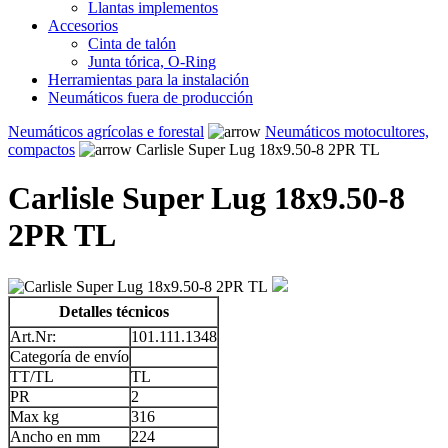
Llantas implementos
Accesorios
Cinta de talón
Junta tórica, O-Ring
Herramientas para la instalación
Neumáticos fuera de producción
Neumáticos agrícolas e forestal
Neumáticos motocultores,
compactos
Carlisle Super Lug 18x9.50-8 2PR TL
Carlisle Super Lug 18x9.50-8
2PR TL
Detalles técnicos
Art.Nr:
101.111.1348
Categoría de envío
TT/TL
TL
PR
2
Max kg
316
Ancho en mm
224