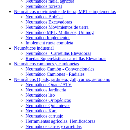
Neumáticos radial agrícola
Neumáticos forestal
Neumáticos movimientos de tierra, MPT e implementos
Neumáticos BobCat
Neumáticos Excavadoras
Neumáticos Movimientos de tierra
Neumático MPT, Multiusos, Unimog
Neumático Implementos
Implement ruota completa
Neumáticos industrial
Neumáticos - Carretillas Elevadoras
Ruedas Superelásticas carretillas Elevadoras
Neumáticos camiones y camionetas
Neumático Camión - Convencionales
Neumático Camiones - Radiales
Neumáticos Quads, jardinera, golf, carros, aeroplano
Neumáticos Quads/ ATV
Neumáticos Jardinería
Neumáticos liso
Neumáticos Ortopédicos
Neumáticos Quitanieves
Neumáticos Kart
Neumaticos carruaje
Herramientas agrícolas, Henificadoras
Neumáticos carros y carretillas