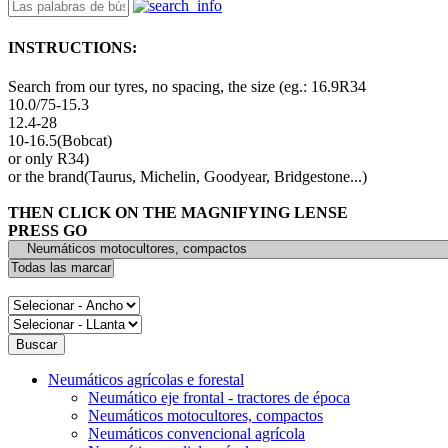
INSTRUCTIONS:
Search from our tyres, no spacing, the size (eg.: 16.9R34
10.0/75-15.3
12.4-28
10-16.5(Bobcat)
or only R34)
or the brand(Taurus, Michelin, Goodyear, Bridgestone...)
THEN CLICK ON THE MAGNIFYING LENSE
PRESS GO
Neumáticos agrícolas e forestal
Neumático eje frontal - tractores de época
Neumáticos motocultores, compactos
Neumáticos convencional agrícola