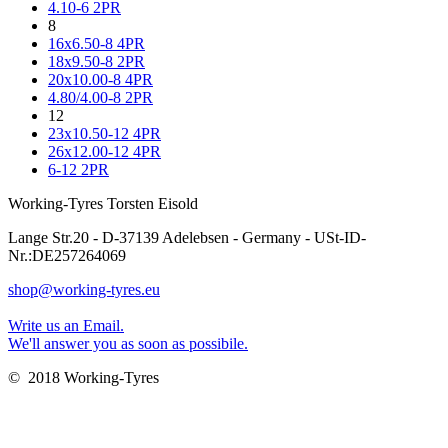
4.10-6 2PR
8
16x6.50-8 4PR
18x9.50-8 2PR
20x10.00-8 4PR
4.80/4.00-8 2PR
12
23x10.50-12 4PR
26x12.00-12 4PR
6-12 2PR
Working-Tyres Torsten Eisold
Lange Str.20 - D-37139 Adelebsen - Germany - USt-ID-
Nr.:DE257264069
shop@working-tyres.eu
Write us an Email.
We'll answer you as soon as possibile.
© 2018 Working-Tyres