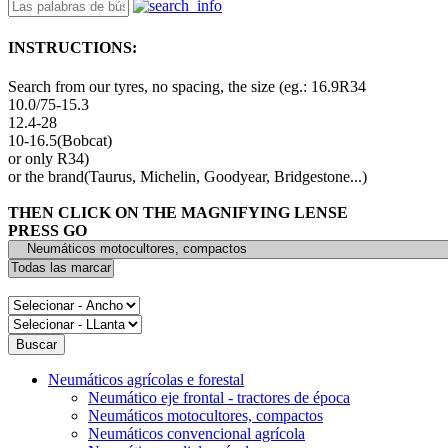
INSTRUCTIONS:
Search from our tyres, no spacing, the size (eg.: 16.9R34
10.0/75-15.3
12.4-28
10-16.5(Bobcat)
or only R34)
or the brand(Taurus, Michelin, Goodyear, Bridgestone...)
THEN CLICK ON THE MAGNIFYING LENSE
PRESS GO
Neumáticos agrícolas e forestal
Neumático eje frontal - tractores de época
Neumáticos motocultores, compactos
Neumáticos convencional agrícola