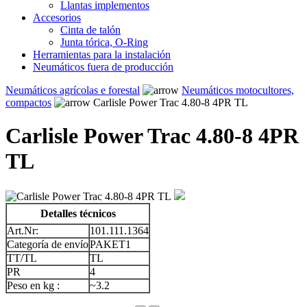
Llantas implementos
Accesorios
Cinta de talón
Junta tórica, O-Ring
Herramientas para la instalación
Neumáticos fuera de producción
Neumáticos agrícolas e forestal
Neumáticos motocultores,
compactos
Carlisle Power Trac 4.80-8 4PR TL
Carlisle Power Trac 4.80-8 4PR
TL
Detalles técnicos
Art.Nr:
101.111.1364
Categoría de envío
PAKET1
TT/TL
TL
PR
4
Peso en kg :
~3.2