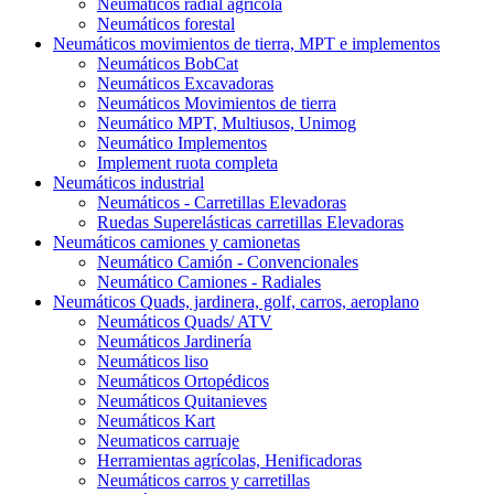
Neumáticos radial agrícola
Neumáticos forestal
Neumáticos movimientos de tierra, MPT e implementos
Neumáticos BobCat
Neumáticos Excavadoras
Neumáticos Movimientos de tierra
Neumático MPT, Multiusos, Unimog
Neumático Implementos
Implement ruota completa
Neumáticos industrial
Neumáticos - Carretillas Elevadoras
Ruedas Superelásticas carretillas Elevadoras
Neumáticos camiones y camionetas
Neumático Camión - Convencionales
Neumático Camiones - Radiales
Neumáticos Quads, jardinera, golf, carros, aeroplano
Neumáticos Quads/ ATV
Neumáticos Jardinería
Neumáticos liso
Neumáticos Ortopédicos
Neumáticos Quitanieves
Neumáticos Kart
Neumaticos carruaje
Herramientas agrícolas, Henificadoras
Neumáticos carros y carretillas