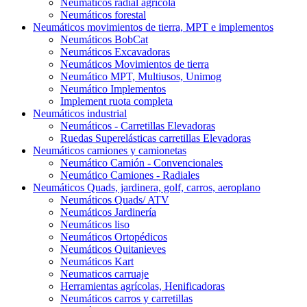
Neumáticos radial agrícola
Neumáticos forestal
Neumáticos movimientos de tierra, MPT e implementos
Neumáticos BobCat
Neumáticos Excavadoras
Neumáticos Movimientos de tierra
Neumático MPT, Multiusos, Unimog
Neumático Implementos
Implement ruota completa
Neumáticos industrial
Neumáticos - Carretillas Elevadoras
Ruedas Superelásticas carretillas Elevadoras
Neumáticos camiones y camionetas
Neumático Camión - Convencionales
Neumático Camiones - Radiales
Neumáticos Quads, jardinera, golf, carros, aeroplano
Neumáticos Quads/ ATV
Neumáticos Jardinería
Neumáticos liso
Neumáticos Ortopédicos
Neumáticos Quitanieves
Neumáticos Kart
Neumaticos carruaje
Herramientas agrícolas, Henificadoras
Neumáticos carros y carretillas