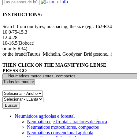
INSTRUCTIONS:
Search from our tyres, no spacing, the size (eg.: 16.9R34
10.0/75-15.3
12.4-28
10-16.5(Bobcat)
or only R34)
or the brand(Taurus, Michelin, Goodyear, Bridgestone...)
THEN CLICK ON THE MAGNIFYING LENSE
PRESS GO
Neumáticos agrícolas e forestal
Neumático eje frontal - tractores de época
Neumáticos motocultores, compactos
Neumáticos convencional agrícola