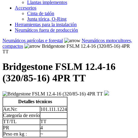
Llantas implementos
Accesorios
Cinta de talón
Junta tórica, O-Ring
Herramientas para la instalación
Neumáticos fuera de producción
Neumáticos agrícolas e forestal
Neumáticos motocultores,
compactos
Bridgestone FSLM 12.4-16 (320/85-16) 4PR
TT
Bridgestone FSLM 12.4-16
(320/85-16) 4PR TT
Detalles técnicos
Art.Nr:
101.111.1224
Categoría de envío
TT/TL
TT
PR
4
Peso en kg :
~