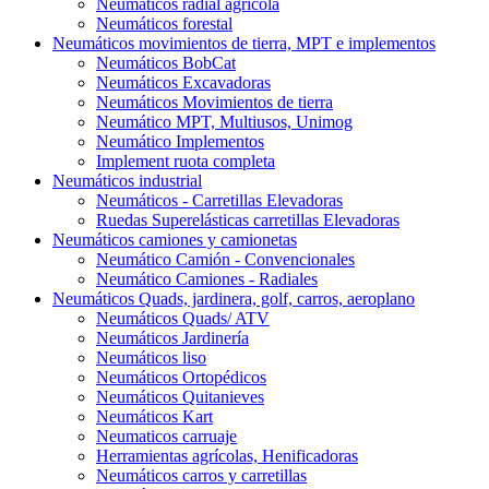
Neumáticos radial agrícola
Neumáticos forestal
Neumáticos movimientos de tierra, MPT e implementos
Neumáticos BobCat
Neumáticos Excavadoras
Neumáticos Movimientos de tierra
Neumático MPT, Multiusos, Unimog
Neumático Implementos
Implement ruota completa
Neumáticos industrial
Neumáticos - Carretillas Elevadoras
Ruedas Superelásticas carretillas Elevadoras
Neumáticos camiones y camionetas
Neumático Camión - Convencionales
Neumático Camiones - Radiales
Neumáticos Quads, jardinera, golf, carros, aeroplano
Neumáticos Quads/ ATV
Neumáticos Jardinería
Neumáticos liso
Neumáticos Ortopédicos
Neumáticos Quitanieves
Neumáticos Kart
Neumaticos carruaje
Herramientas agrícolas, Henificadoras
Neumáticos carros y carretillas