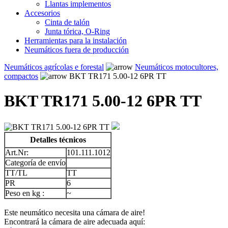
Llantas implementos
Accesorios
Cinta de talón
Junta tórica, O-Ring
Herramientas para la instalación
Neumáticos fuera de producción
Neumáticos agrícolas e forestal
Neumáticos motocultores,
compactos
BKT TR171 5.00-12 6PR TT
BKT TR171 5.00-12 6PR TT
Detalles técnicos
Art.Nr:
101.111.1012
Categoría de envío
TT/TL
TT
PR
6
Peso en kg :
~
Este neumático necesita una cámara de aire!
Encontrará la cámara de aire adecuada aquí: