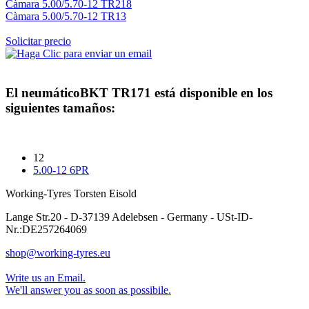
Càmara 5.00/5.70-12 TR218
Càmara 5.00/5.70-12 TR13
Solicitar precio
El neumático
BKT TR171
está disponible en los
siguientes tamaños:
12
5.00-12 6PR
Working-Tyres Torsten Eisold
Lange Str.20 - D-37139 Adelebsen - Germany - USt-ID-
Nr.:DE257264069
shop@working-tyres.eu
Write us an Email.
We'll answer you as soon as possibile.