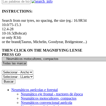
INSTRUCTIONS:
Search from our tyres, no spacing, the size (eg.: 16.9R34
10.0/75-15.3
12.4-28
10-16.5(Bobcat)
or only R34)
or the brand(Taurus, Michelin, Goodyear, Bridgestone...)
THEN CLICK ON THE MAGNIFYING LENSE
PRESS GO
Neumáticos agrícolas e forestal
Neumático eje frontal - tractores de época
Neumáticos motocultores, compactos
Neumáticos convencional agrícola