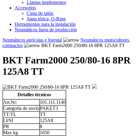
Llantas implementos
Accesorios
Cinta de talón
Junta tórica, O-Ring
Herramientas para la instalación
Neumáticos fuera de producción
Neumáticos agrícolas e forestal
Neumáticos motocultores,
compactos
BKT Farm2000 250/80-16 8PR 125A8 TT
BKT Farm2000 250/80-16 8PR
125A8 TT
Detalles técnicos
Art.Nr:
101.111.1140
Categoría de envío
PAKET3
TT/TL
TT
LI/SI
125A8
PR
8
Max kg
1650