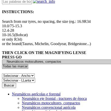
INSTRUCTIONS:
Search from our tyres, no spacing, the size (eg.: 16.9R34
10.0/75-15.3
12.4-28
10-16.5(Bobcat)
or only R34)
or the brand(Taurus, Michelin, Goodyear, Bridgestone...)
THEN CLICK ON THE MAGNIFYING LENSE
PRESS GO
Neumáticos agrícolas e forestal
Neumático eje frontal - tractores de época
Neumáticos motocultores, compactos
Neumáticos convencional agrícola