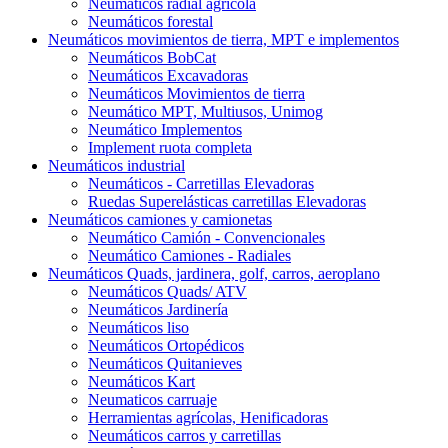
Neumáticos radial agrícola
Neumáticos forestal
Neumáticos movimientos de tierra, MPT e implementos
Neumáticos BobCat
Neumáticos Excavadoras
Neumáticos Movimientos de tierra
Neumático MPT, Multiusos, Unimog
Neumático Implementos
Implement ruota completa
Neumáticos industrial
Neumáticos - Carretillas Elevadoras
Ruedas Superelásticas carretillas Elevadoras
Neumáticos camiones y camionetas
Neumático Camión - Convencionales
Neumático Camiones - Radiales
Neumáticos Quads, jardinera, golf, carros, aeroplano
Neumáticos Quads/ ATV
Neumáticos Jardinería
Neumáticos liso
Neumáticos Ortopédicos
Neumáticos Quitanieves
Neumáticos Kart
Neumaticos carruaje
Herramientas agrícolas, Henificadoras
Neumáticos carros y carretillas