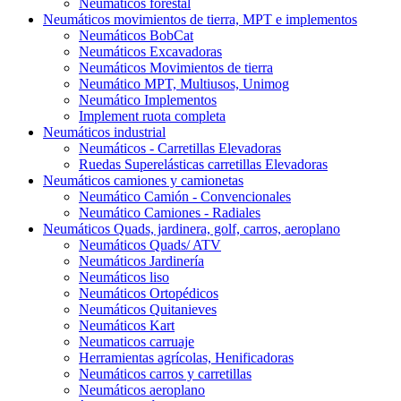
Neumáticos forestal
Neumáticos movimientos de tierra, MPT e implementos
Neumáticos BobCat
Neumáticos Excavadoras
Neumáticos Movimientos de tierra
Neumático MPT, Multiusos, Unimog
Neumático Implementos
Implement ruota completa
Neumáticos industrial
Neumáticos - Carretillas Elevadoras
Ruedas Superelásticas carretillas Elevadoras
Neumáticos camiones y camionetas
Neumático Camión - Convencionales
Neumático Camiones - Radiales
Neumáticos Quads, jardinera, golf, carros, aeroplano
Neumáticos Quads/ ATV
Neumáticos Jardinería
Neumáticos liso
Neumáticos Ortopédicos
Neumáticos Quitanieves
Neumáticos Kart
Neumaticos carruaje
Herramientas agrícolas, Henificadoras
Neumáticos carros y carretillas
Neumáticos aeroplano