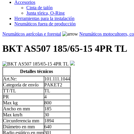
Accesorios
Cinta de talón
Junta tórica, O-Ring
Herramientas para la instalación
Neumáticos fuera de producción
Neumáticos agrícolas e forestal
Neumáticos motocultores, c
BKT AS507 185/65-15 4PR TL
Detalles técnicos
Art.Nr:
101.111.1044
Categoría de envío
PAKET2
TT/TL
TL
PR
4
Max kg
800
Ancho en mm
185
Max km/h
30
Circunferencia mm
1894
Diámetro en mm
640
Radio estático en mm
301