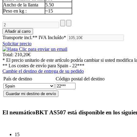
Ancho de la llanta
5.50
Peso en kg :
~15
Transporte incl.**
IVA Incluído*
Solicitar precio
Total:
210,20€
* El precio unitario de este artículo podría cambiar si usted modifica l
** Los costes de envío para
Spain - 22***
Cambie el destino de entrega de su pedido
País de destino
Código postal del destino
El neumático
BKT AS507
está disponible en los sigui
15