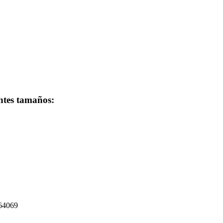
entes tamaños:
264069