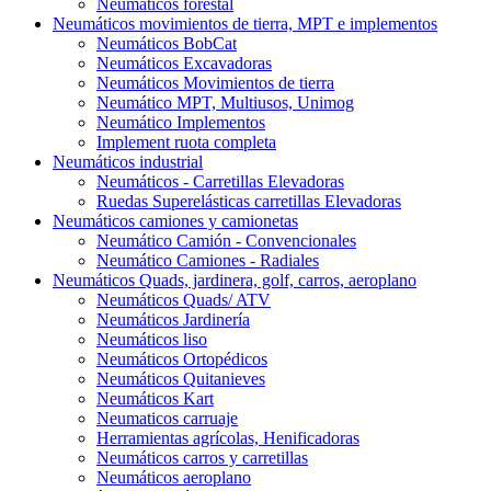
Neumáticos forestal
Neumáticos movimientos de tierra, MPT e implementos
Neumáticos BobCat
Neumáticos Excavadoras
Neumáticos Movimientos de tierra
Neumático MPT, Multiusos, Unimog
Neumático Implementos
Implement ruota completa
Neumáticos industrial
Neumáticos - Carretillas Elevadoras
Ruedas Superelásticas carretillas Elevadoras
Neumáticos camiones y camionetas
Neumático Camión - Convencionales
Neumático Camiones - Radiales
Neumáticos Quads, jardinera, golf, carros, aeroplano
Neumáticos Quads/ ATV
Neumáticos Jardinería
Neumáticos liso
Neumáticos Ortopédicos
Neumáticos Quitanieves
Neumáticos Kart
Neumaticos carruaje
Herramientas agrícolas, Henificadoras
Neumáticos carros y carretillas
Neumáticos aeroplano