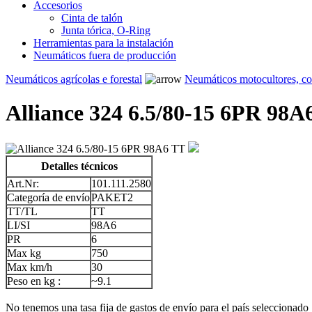
Accesorios
Cinta de talón
Junta tórica, O-Ring
Herramientas para la instalación
Neumáticos fuera de producción
Neumáticos agrícolas e forestal
Neumáticos motocultores, c
Alliance 324 6.5/80-15 6PR 98A
Detalles técnicos
Art.Nr:
101.111.2580
Categoría de envío
PAKET2
TT/TL
TT
LI/SI
98A6
PR
6
Max kg
750
Max km/h
30
Peso en kg :
~9.1
No tenemos una tasa fija de gastos de envío para el país seleccionado