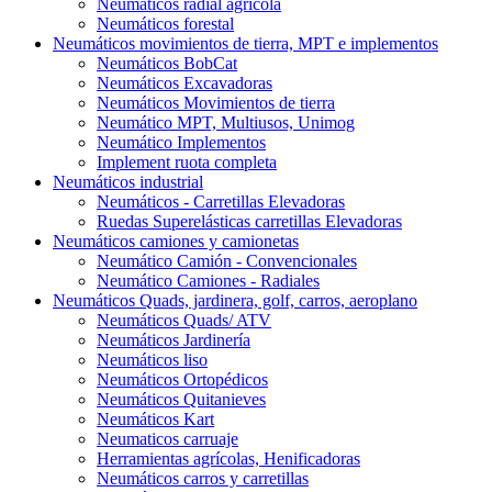
Neumáticos radial agrícola
Neumáticos forestal
Neumáticos movimientos de tierra, MPT e implementos
Neumáticos BobCat
Neumáticos Excavadoras
Neumáticos Movimientos de tierra
Neumático MPT, Multiusos, Unimog
Neumático Implementos
Implement ruota completa
Neumáticos industrial
Neumáticos - Carretillas Elevadoras
Ruedas Superelásticas carretillas Elevadoras
Neumáticos camiones y camionetas
Neumático Camión - Convencionales
Neumático Camiones - Radiales
Neumáticos Quads, jardinera, golf, carros, aeroplano
Neumáticos Quads/ ATV
Neumáticos Jardinería
Neumáticos liso
Neumáticos Ortopédicos
Neumáticos Quitanieves
Neumáticos Kart
Neumaticos carruaje
Herramientas agrícolas, Henificadoras
Neumáticos carros y carretillas