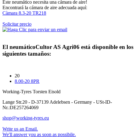
Este neumático necesita una cámara de aire!
Encontrará la cámara de aire adecuada aquí:
Càmara 8.3-20 TR218
Solicitar precio
El neumático
Cultor AS Agri06
está disponible en los
siguientes tamaños:
20
8.00-20 8PR
Working-Tyres Torsten Eisold
Lange Str.20 - D-37139 Adelebsen - Germany - USt-ID-
Nr.:DE257264069
shop@working-tyres.eu
Write us an Email.
We'll answer you as soon as possibile.