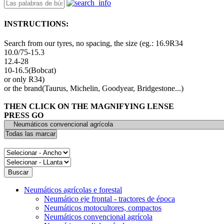
INSTRUCTIONS:
Search from our tyres, no spacing, the size (eg.: 16.9R34
10.0/75-15.3
12.4-28
10-16.5(Bobcat)
or only R34)
or the brand(Taurus, Michelin, Goodyear, Bridgestone...)
THEN CLICK ON THE MAGNIFYING LENSE
PRESS GO
Neumáticos agrícolas e forestal
Neumático eje frontal - tractores de época
Neumáticos motocultores, compactos
Neumáticos convencional agrícola