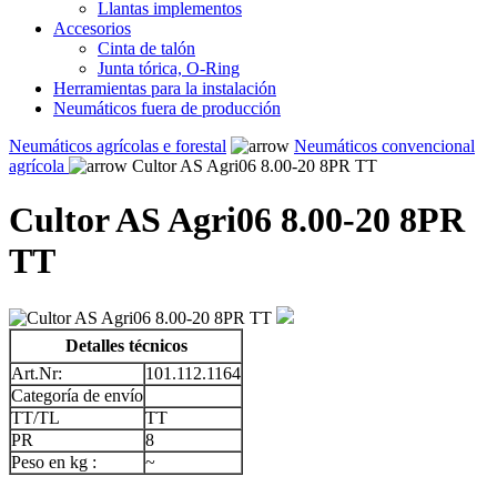
Llantas implementos
Accesorios
Cinta de talón
Junta tórica, O-Ring
Herramientas para la instalación
Neumáticos fuera de producción
Neumáticos agrícolas e forestal
Neumáticos convencional
agrícola
Cultor AS Agri06 8.00-20 8PR TT
Cultor AS Agri06 8.00-20 8PR
TT
Detalles técnicos
Art.Nr:
101.112.1164
Categoría de envío
TT/TL
TT
PR
8
Peso en kg :
~