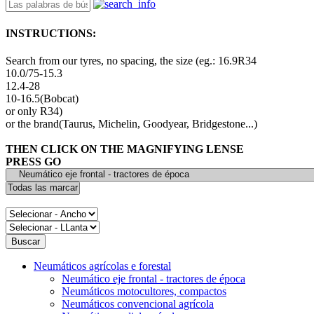
INSTRUCTIONS:
Search from our tyres, no spacing, the size (eg.: 16.9R34
10.0/75-15.3
12.4-28
10-16.5(Bobcat)
or only R34)
or the brand(Taurus, Michelin, Goodyear, Bridgestone...)
THEN CLICK ON THE MAGNIFYING LENSE
PRESS GO
Neumáticos agrícolas e forestal
Neumático eje frontal - tractores de época
Neumáticos motocultores, compactos
Neumáticos convencional agrícola