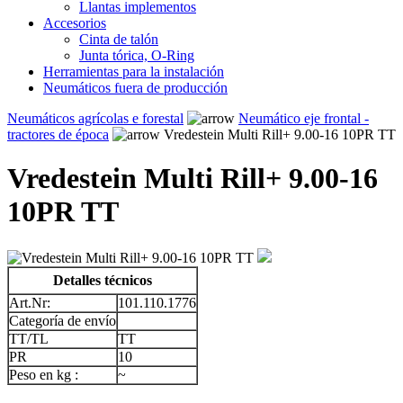
Llantas implementos
Accesorios
Cinta de talón
Junta tórica, O-Ring
Herramientas para la instalación
Neumáticos fuera de producción
Neumáticos agrícolas e forestal
Neumático eje frontal -
tractores de época
Vredestein Multi Rill+ 9.00-16 10PR TT
Vredestein Multi Rill+ 9.00-16
10PR TT
Detalles técnicos
Art.Nr:
101.110.1776
Categoría de envío
TT/TL
TT
PR
10
Peso en kg :
~