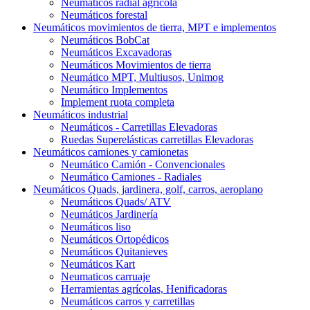
Neumáticos radial agrícola
Neumáticos forestal
Neumáticos movimientos de tierra, MPT e implementos
Neumáticos BobCat
Neumáticos Excavadoras
Neumáticos Movimientos de tierra
Neumático MPT, Multiusos, Unimog
Neumático Implementos
Implement ruota completa
Neumáticos industrial
Neumáticos - Carretillas Elevadoras
Ruedas Superelásticas carretillas Elevadoras
Neumáticos camiones y camionetas
Neumático Camión - Convencionales
Neumático Camiones - Radiales
Neumáticos Quads, jardinera, golf, carros, aeroplano
Neumáticos Quads/ ATV
Neumáticos Jardinería
Neumáticos liso
Neumáticos Ortopédicos
Neumáticos Quitanieves
Neumáticos Kart
Neumaticos carruaje
Herramientas agrícolas, Henificadoras
Neumáticos carros y carretillas