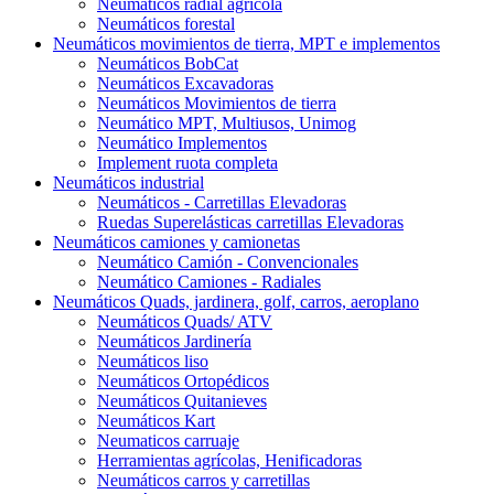
Neumáticos radial agrícola
Neumáticos forestal
Neumáticos movimientos de tierra, MPT e implementos
Neumáticos BobCat
Neumáticos Excavadoras
Neumáticos Movimientos de tierra
Neumático MPT, Multiusos, Unimog
Neumático Implementos
Implement ruota completa
Neumáticos industrial
Neumáticos - Carretillas Elevadoras
Ruedas Superelásticas carretillas Elevadoras
Neumáticos camiones y camionetas
Neumático Camión - Convencionales
Neumático Camiones - Radiales
Neumáticos Quads, jardinera, golf, carros, aeroplano
Neumáticos Quads/ ATV
Neumáticos Jardinería
Neumáticos liso
Neumáticos Ortopédicos
Neumáticos Quitanieves
Neumáticos Kart
Neumaticos carruaje
Herramientas agrícolas, Henificadoras
Neumáticos carros y carretillas