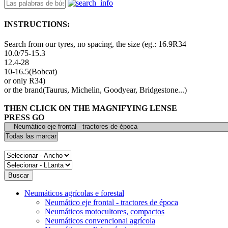
INSTRUCTIONS:
Search from our tyres, no spacing, the size (eg.: 16.9R34
10.0/75-15.3
12.4-28
10-16.5(Bobcat)
or only R34)
or the brand(Taurus, Michelin, Goodyear, Bridgestone...)
THEN CLICK ON THE MAGNIFYING LENSE
PRESS GO
Neumáticos agrícolas e forestal
Neumático eje frontal - tractores de época
Neumáticos motocultores, compactos
Neumáticos convencional agrícola