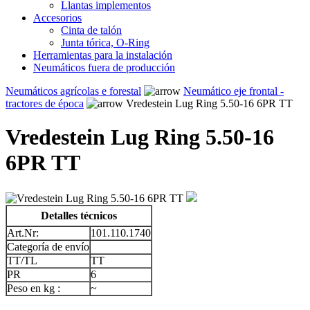
Llantas implementos
Accesorios
Cinta de talón
Junta tórica, O-Ring
Herramientas para la instalación
Neumáticos fuera de producción
Neumáticos agrícolas e forestal
Neumático eje frontal -
tractores de época
Vredestein Lug Ring 5.50-16 6PR TT
Vredestein Lug Ring 5.50-16
6PR TT
Detalles técnicos
Art.Nr:
101.110.1740
Categoría de envío
TT/TL
TT
PR
6
Peso en kg :
~