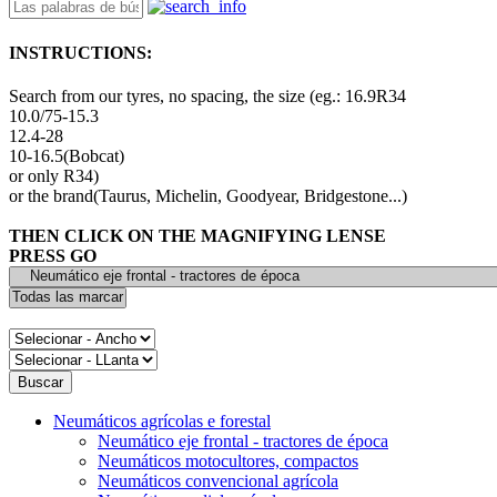
INSTRUCTIONS:
Search from our tyres, no spacing, the size (eg.: 16.9R34
10.0/75-15.3
12.4-28
10-16.5(Bobcat)
or only R34)
or the brand(Taurus, Michelin, Goodyear, Bridgestone...)
THEN CLICK ON THE MAGNIFYING LENSE
PRESS GO
Neumáticos agrícolas e forestal
Neumático eje frontal - tractores de época
Neumáticos motocultores, compactos
Neumáticos convencional agrícola