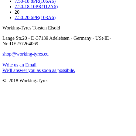
7.50-18 8PR(106A6)
7.50-18 10PR(112A6)
20
7.50-20 6PR(103A6)
Working-Tyres Torsten Eisold
Lange Str.20 - D-37139 Adelebsen - Germany - USt-ID-
Nr.:DE257264069
shop@working-tyres.eu
Write us an Email.
We'll answer you as soon as possibile.
© 2018 Working-Tyres