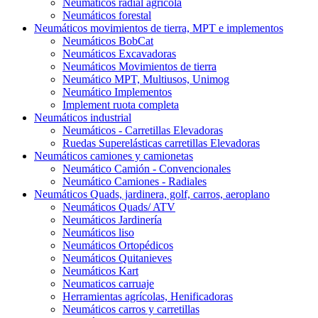
Neumáticos radial agrícola
Neumáticos forestal
Neumáticos movimientos de tierra, MPT e implementos
Neumáticos BobCat
Neumáticos Excavadoras
Neumáticos Movimientos de tierra
Neumático MPT, Multiusos, Unimog
Neumático Implementos
Implement ruota completa
Neumáticos industrial
Neumáticos - Carretillas Elevadoras
Ruedas Superelásticas carretillas Elevadoras
Neumáticos camiones y camionetas
Neumático Camión - Convencionales
Neumático Camiones - Radiales
Neumáticos Quads, jardinera, golf, carros, aeroplano
Neumáticos Quads/ ATV
Neumáticos Jardinería
Neumáticos liso
Neumáticos Ortopédicos
Neumáticos Quitanieves
Neumáticos Kart
Neumaticos carruaje
Herramientas agrícolas, Henificadoras
Neumáticos carros y carretillas