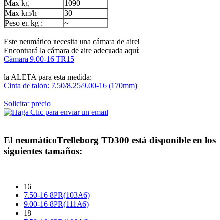
Max kg
1090
Max km/h
30
Peso en kg :
~
Este neumático necesita una cámara de aire!
Encontrará la cámara de aire adecuada aquí:
Càmara 9.00-16 TR15
la ALETA para esta medida:
Cinta de talón: 7.50/8.25/9.00-16 (170mm)
Solicitar precio
El neumático
Trelleborg TD300
está disponible en los
siguientes tamaños:
16
7.50-16 8PR(103A6)
9.00-16 8PR(111A6)
18