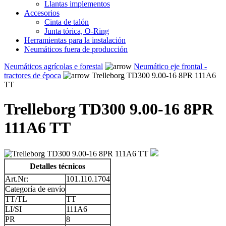
Llantas implementos
Accesorios
Cinta de talón
Junta tórica, O-Ring
Herramientas para la instalación
Neumáticos fuera de producción
Neumáticos agrícolas e forestal
Neumático eje frontal -
tractores de época
Trelleborg TD300 9.00-16 8PR 111A6
TT
Trelleborg TD300 9.00-16 8PR
111A6 TT
Detalles técnicos
Art.Nr:
101.110.1704
Categoría de envío
TT/TL
TT
LI/SI
111A6
PR
8