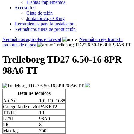
Llantas implementos
Accesorios
Cinta de talón
Junta tórica, O-Ring
Herramientas para la instalación
Neumáticos fuera de producción
Neumáticos agrícolas e forestal
Neumático eje frontal -
tractores de época
Trelleborg TD27 6.50-16 8PR 98A6 TT
Trelleborg TD27 6.50-16 8PR
98A6 TT
Detalles técnicos
Art.Nr:
101.110.1688
Categoría de envío
PAKET2
TT/TL
TT
LI/SI
98A6
PR
8
Max kg
750