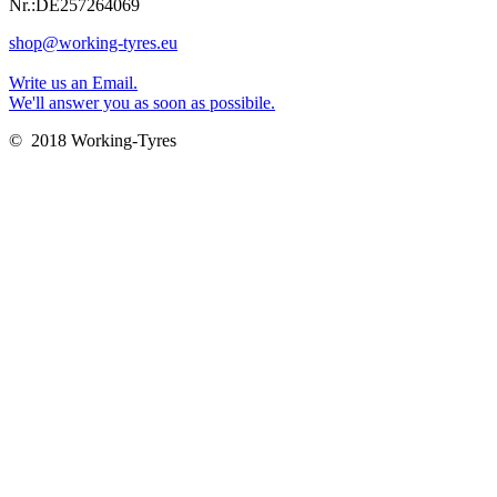
Nr.:DE257264069
shop@working-tyres.eu
Write us an Email.
We'll answer you as soon as possibile.
© 2018 Working-Tyres