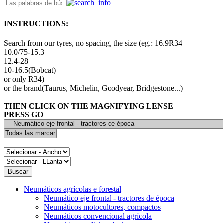
INSTRUCTIONS:
Search from our tyres, no spacing, the size (eg.: 16.9R34
10.0/75-15.3
12.4-28
10-16.5(Bobcat)
or only R34)
or the brand(Taurus, Michelin, Goodyear, Bridgestone...)
THEN CLICK ON THE MAGNIFYING LENSE
PRESS GO
Neumáticos agrícolas e forestal
Neumático eje frontal - tractores de época
Neumáticos motocultores, compactos
Neumáticos convencional agrícola