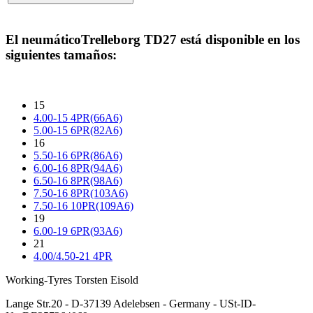
El neumático
Trelleborg TD27
está disponible en los
siguientes tamaños:
15
4.00-15 4PR(66A6)
5.00-15 6PR(82A6)
16
5.50-16 6PR(86A6)
6.00-16 8PR(94A6)
6.50-16 8PR(98A6)
7.50-16 8PR(103A6)
7.50-16 10PR(109A6)
19
6.00-19 6PR(93A6)
21
4.00/4.50-21 4PR
Working-Tyres Torsten Eisold
Lange Str.20 - D-37139 Adelebsen - Germany - USt-ID-