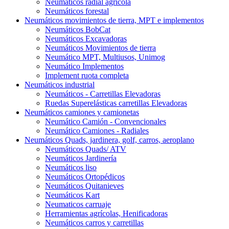
Neumáticos radial agrícola
Neumáticos forestal
Neumáticos movimientos de tierra, MPT e implementos
Neumáticos BobCat
Neumáticos Excavadoras
Neumáticos Movimientos de tierra
Neumático MPT, Multiusos, Unimog
Neumático Implementos
Implement ruota completa
Neumáticos industrial
Neumáticos - Carretillas Elevadoras
Ruedas Superelásticas carretillas Elevadoras
Neumáticos camiones y camionetas
Neumático Camión - Convencionales
Neumático Camiones - Radiales
Neumáticos Quads, jardinera, golf, carros, aeroplano
Neumáticos Quads/ ATV
Neumáticos Jardinería
Neumáticos liso
Neumáticos Ortopédicos
Neumáticos Quitanieves
Neumáticos Kart
Neumaticos carruaje
Herramientas agrícolas, Henificadoras
Neumáticos carros y carretillas