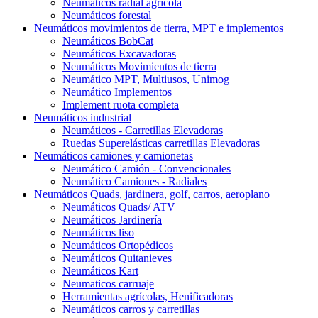
Neumáticos radial agrícola
Neumáticos forestal
Neumáticos movimientos de tierra, MPT e implementos
Neumáticos BobCat
Neumáticos Excavadoras
Neumáticos Movimientos de tierra
Neumático MPT, Multiusos, Unimog
Neumático Implementos
Implement ruota completa
Neumáticos industrial
Neumáticos - Carretillas Elevadoras
Ruedas Superelásticas carretillas Elevadoras
Neumáticos camiones y camionetas
Neumático Camión - Convencionales
Neumático Camiones - Radiales
Neumáticos Quads, jardinera, golf, carros, aeroplano
Neumáticos Quads/ ATV
Neumáticos Jardinería
Neumáticos liso
Neumáticos Ortopédicos
Neumáticos Quitanieves
Neumáticos Kart
Neumaticos carruaje
Herramientas agrícolas, Henificadoras
Neumáticos carros y carretillas