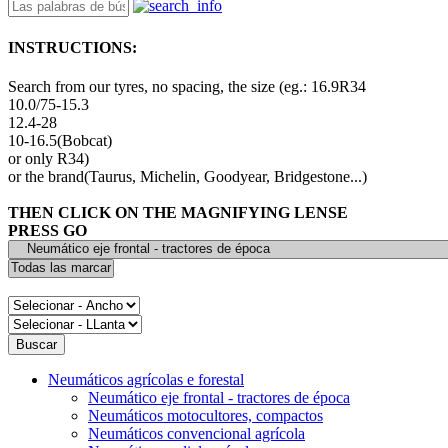
INSTRUCTIONS:
Search from our tyres, no spacing, the size (eg.: 16.9R34
10.0/75-15.3
12.4-28
10-16.5(Bobcat)
or only R34)
or the brand(Taurus, Michelin, Goodyear, Bridgestone...)
THEN CLICK ON THE MAGNIFYING LENSE
PRESS GO
Neumáticos agrícolas e forestal
Neumático eje frontal - tractores de época
Neumáticos motocultores, compactos
Neumáticos convencional agrícola