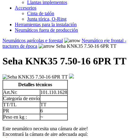
Llantas implementos
Accesorios
Cinta de talón
Junta tórica, O-Ring
Herramientas para la instalación
Neumáticos fuera de producción
Neumáticos agrícolas e forestal
Neumático eje frontal -
tractores de época
Seha KNK35 7.50-16 6PR TT
Seha KNK35 7.50-16 6PR TT
Detalles técnicos
Art.Nr:
101.110.1628
Categoría de envío
TT/TL
TT
PR
6
Peso en kg :
~
Este neumático necesita una cámara de aire!
Encontrará la cámara de aire adecuada aquí: