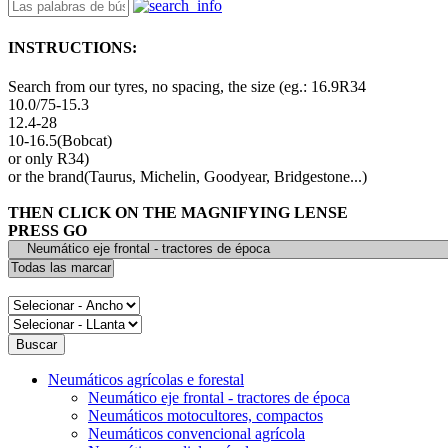
INSTRUCTIONS:
Search from our tyres, no spacing, the size (eg.: 16.9R34
10.0/75-15.3
12.4-28
10-16.5(Bobcat)
or only R34)
or the brand(Taurus, Michelin, Goodyear, Bridgestone...)
THEN CLICK ON THE MAGNIFYING LENSE
PRESS GO
Neumáticos agrícolas e forestal
Neumático eje frontal - tractores de época
Neumáticos motocultores, compactos
Neumáticos convencional agrícola