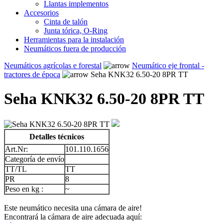
Llantas implementos
Accesorios
Cinta de talón
Junta tórica, O-Ring
Herramientas para la instalación
Neumáticos fuera de producción
Neumáticos agrícolas e forestal
Neumático eje frontal -
tractores de época
Seha KNK32 6.50-20 8PR TT
Seha KNK32 6.50-20 8PR TT
Detalles técnicos
Art.Nr:
101.110.1656
Categoría de envío
TT/TL
TT
PR
8
Peso en kg :
~
Este neumático necesita una cámara de aire!
Encontrará la cámara de aire adecuada aquí: