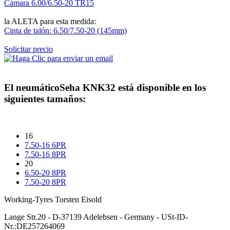
Càmara 6.00/6.50-20 TR15
la ALETA para esta medida:
Cinta de talón: 6.50/7.50-20 (145mm)
Solicitar precio
El neumático
Seha KNK32
está disponible en los
siguientes tamaños:
16
7.50-16 6PR
7.50-16 8PR
20
6.50-20 8PR
7.50-20 8PR
Working-Tyres Torsten Eisold
Lange Str.20 - D-37139 Adelebsen - Germany - USt-ID-
Nr.:DE257264069