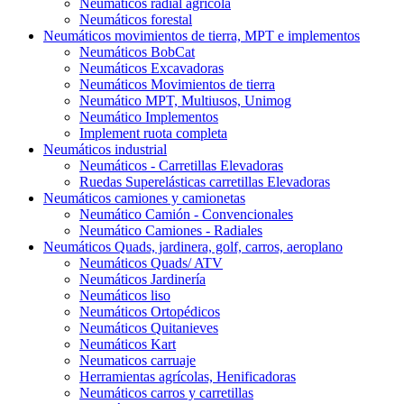
Neumáticos radial agrícola
Neumáticos forestal
Neumáticos movimientos de tierra, MPT e implementos
Neumáticos BobCat
Neumáticos Excavadoras
Neumáticos Movimientos de tierra
Neumático MPT, Multiusos, Unimog
Neumático Implementos
Implement ruota completa
Neumáticos industrial
Neumáticos - Carretillas Elevadoras
Ruedas Superelásticas carretillas Elevadoras
Neumáticos camiones y camionetas
Neumático Camión - Convencionales
Neumático Camiones - Radiales
Neumáticos Quads, jardinera, golf, carros, aeroplano
Neumáticos Quads/ ATV
Neumáticos Jardinería
Neumáticos liso
Neumáticos Ortopédicos
Neumáticos Quitanieves
Neumáticos Kart
Neumaticos carruaje
Herramientas agrícolas, Henificadoras
Neumáticos carros y carretillas