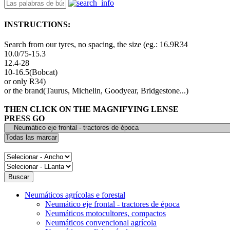
INSTRUCTIONS:
Search from our tyres, no spacing, the size (eg.: 16.9R34
10.0/75-15.3
12.4-28
10-16.5(Bobcat)
or only R34)
or the brand(Taurus, Michelin, Goodyear, Bridgestone...)
THEN CLICK ON THE MAGNIFYING LENSE
PRESS GO
Neumáticos agrícolas e forestal
Neumático eje frontal - tractores de época
Neumáticos motocultores, compactos
Neumáticos convencional agrícola