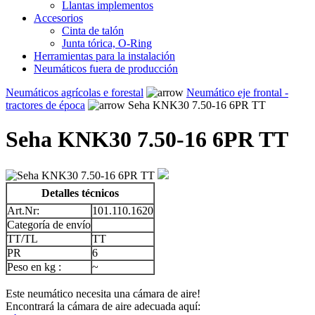
Llantas implementos
Accesorios
Cinta de talón
Junta tórica, O-Ring
Herramientas para la instalación
Neumáticos fuera de producción
Neumáticos agrícolas e forestal
Neumático eje frontal -
tractores de época
Seha KNK30 7.50-16 6PR TT
Seha KNK30 7.50-16 6PR TT
Detalles técnicos
Art.Nr:
101.110.1620
Categoría de envío
TT/TL
TT
PR
6
Peso en kg :
~
Este neumático necesita una cámara de aire!
Encontrará la cámara de aire adecuada aquí: