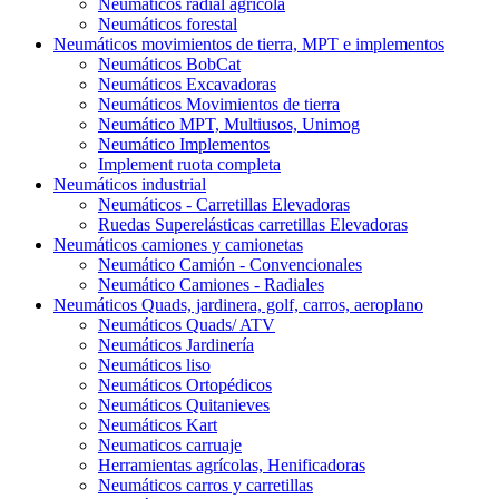
Neumáticos radial agrícola
Neumáticos forestal
Neumáticos movimientos de tierra, MPT e implementos
Neumáticos BobCat
Neumáticos Excavadoras
Neumáticos Movimientos de tierra
Neumático MPT, Multiusos, Unimog
Neumático Implementos
Implement ruota completa
Neumáticos industrial
Neumáticos - Carretillas Elevadoras
Ruedas Superelásticas carretillas Elevadoras
Neumáticos camiones y camionetas
Neumático Camión - Convencionales
Neumático Camiones - Radiales
Neumáticos Quads, jardinera, golf, carros, aeroplano
Neumáticos Quads/ ATV
Neumáticos Jardinería
Neumáticos liso
Neumáticos Ortopédicos
Neumáticos Quitanieves
Neumáticos Kart
Neumaticos carruaje
Herramientas agrícolas, Henificadoras
Neumáticos carros y carretillas