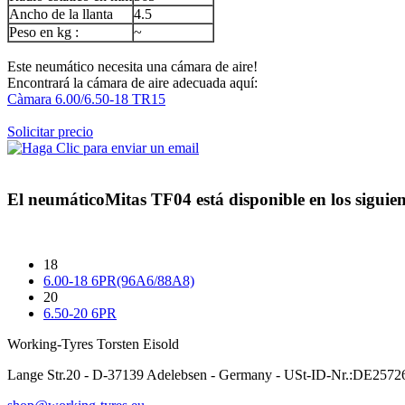
Ancho de la llanta
4.5
Peso en kg :
~
Este neumático necesita una cámara de aire!
Encontrará la cámara de aire adecuada aquí:
Càmara 6.00/6.50-18 TR15
Solicitar precio
El neumático
Mitas TF04
está disponible en los siguie
18
6.00-18 6PR(96A6/88A8)
20
6.50-20 6PR
Working-Tyres Torsten Eisold
Lange Str.20 - D-37139 Adelebsen - Germany - USt-ID-Nr.:DE257