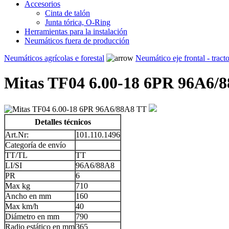
Accesorios
Cinta de talón
Junta tórica, O-Ring
Herramientas para la instalación
Neumáticos fuera de producción
Neumáticos agrícolas e forestal
Neumático eje frontal - tract
Mitas TF04 6.00-18 6PR 96A6/
Detalles técnicos
Art.Nr:
101.110.1496
Categoría de envío
TT/TL
TT
LI/SI
96A6/88A8
PR
6
Max kg
710
Ancho en mm
160
Max km/h
40
Diámetro en mm
790
Radio estático en mm
365