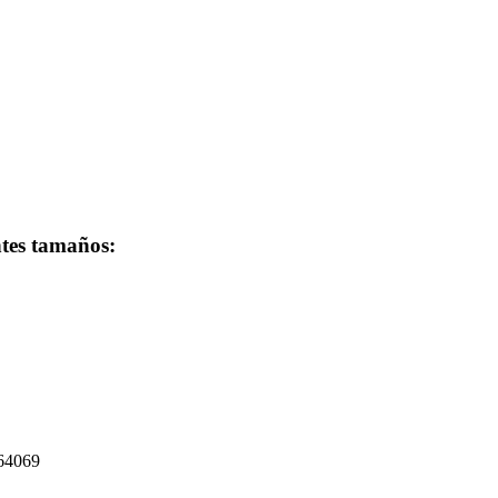
ntes tamaños:
264069