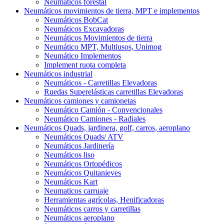
Neumáticos forestal
Neumáticos movimientos de tierra, MPT e implementos
Neumáticos BobCat
Neumáticos Excavadoras
Neumáticos Movimientos de tierra
Neumático MPT, Multiusos, Unimog
Neumático Implementos
Implement ruota completa
Neumáticos industrial
Neumáticos - Carretillas Elevadoras
Ruedas Superelásticas carretillas Elevadoras
Neumáticos camiones y camionetas
Neumático Camión - Convencionales
Neumático Camiones - Radiales
Neumáticos Quads, jardinera, golf, carros, aeroplano
Neumáticos Quads/ ATV
Neumáticos Jardinería
Neumáticos liso
Neumáticos Ortopédicos
Neumáticos Quitanieves
Neumáticos Kart
Neumaticos carruaje
Herramientas agrícolas, Henificadoras
Neumáticos carros y carretillas
Neumáticos aeroplano