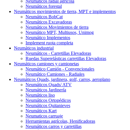
Neumáticos radial agrícola
Neumáticos forestal
Neumáticos movimientos de tierra, MPT e implementos
Neumáticos BobCat
Neumáticos Excavadoras
Neumáticos Movimientos de tierra
Neumático MPT, Multiusos, Unimog
Neumático Implementos
Implement ruota completa
Neumáticos industrial
Neumáticos - Carretillas Elevadoras
Ruedas Superelásticas carretillas Elevadoras
Neumáticos camiones y camionetas
Neumático Camión - Convencionales
Neumático Camiones - Radiales
Neumáticos Quads, jardinera, golf, carros, aeroplano
Neumáticos Quads/ ATV
Neumáticos Jardinería
Neumáticos liso
Neumáticos Ortopédicos
Neumáticos Quitanieves
Neumáticos Kart
Neumaticos carruaje
Herramientas agrícolas, Henificadoras
Neumáticos carros y carretillas