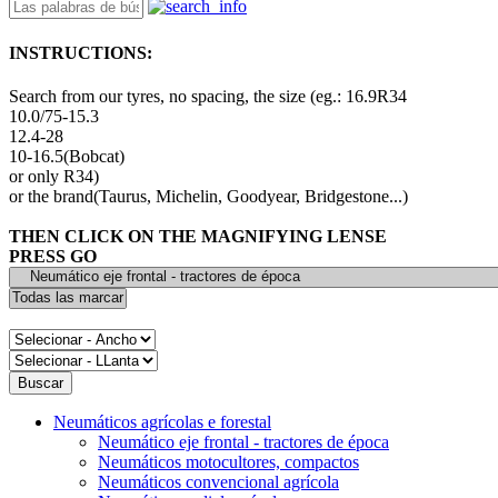
INSTRUCTIONS:
Search from our tyres, no spacing, the size (eg.: 16.9R34
10.0/75-15.3
12.4-28
10-16.5(Bobcat)
or only R34)
or the brand(Taurus, Michelin, Goodyear, Bridgestone...)
THEN CLICK ON THE MAGNIFYING LENSE
PRESS GO
Neumáticos agrícolas e forestal
Neumático eje frontal - tractores de época
Neumáticos motocultores, compactos
Neumáticos convencional agrícola