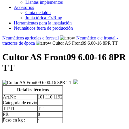
Llantas implementos
Accesorios
Cinta de talón
Junta tórica, O-Ring
Herramientas para la instalación
Neumáticos fuera de producción
Neumáticos agrícolas e forestal
Neumático eje frontal -
tractores de época
Cultor AS Front09 6.00-16 8PR TT
Cultor AS Front09 6.00-16 8PR
TT
Detalles técnicos
Art.Nr:
101.110.1192
Categoría de envío
TT/TL
TT
PR
8
Peso en kg :
~