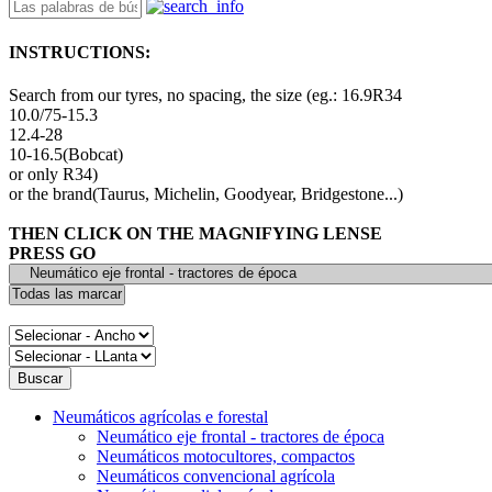
INSTRUCTIONS:
Search from our tyres, no spacing, the size (eg.: 16.9R34
10.0/75-15.3
12.4-28
10-16.5(Bobcat)
or only R34)
or the brand(Taurus, Michelin, Goodyear, Bridgestone...)
THEN CLICK ON THE MAGNIFYING LENSE
PRESS GO
Neumáticos agrícolas e forestal
Neumático eje frontal - tractores de época
Neumáticos motocultores, compactos
Neumáticos convencional agrícola