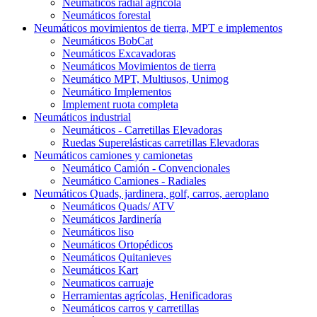
Neumáticos radial agrícola
Neumáticos forestal
Neumáticos movimientos de tierra, MPT e implementos
Neumáticos BobCat
Neumáticos Excavadoras
Neumáticos Movimientos de tierra
Neumático MPT, Multiusos, Unimog
Neumático Implementos
Implement ruota completa
Neumáticos industrial
Neumáticos - Carretillas Elevadoras
Ruedas Superelásticas carretillas Elevadoras
Neumáticos camiones y camionetas
Neumático Camión - Convencionales
Neumático Camiones - Radiales
Neumáticos Quads, jardinera, golf, carros, aeroplano
Neumáticos Quads/ ATV
Neumáticos Jardinería
Neumáticos liso
Neumáticos Ortopédicos
Neumáticos Quitanieves
Neumáticos Kart
Neumaticos carruaje
Herramientas agrícolas, Henificadoras
Neumáticos carros y carretillas