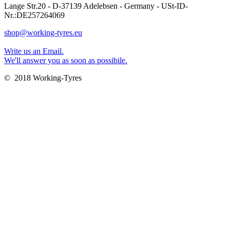
Lange Str.20 - D-37139 Adelebsen - Germany - USt-ID-
Nr.:DE257264069
shop@working-tyres.eu
Write us an Email.
We'll answer you as soon as possibile.
© 2018 Working-Tyres