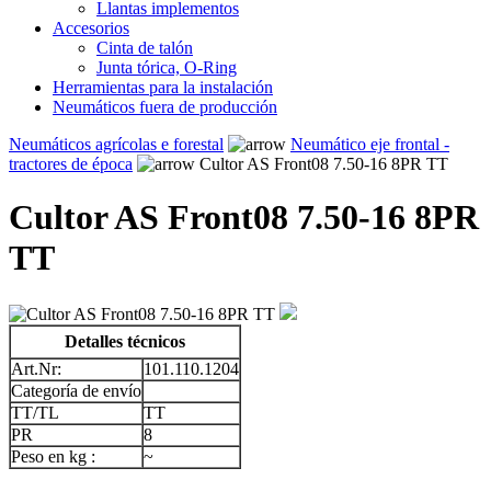
Llantas implementos
Accesorios
Cinta de talón
Junta tórica, O-Ring
Herramientas para la instalación
Neumáticos fuera de producción
Neumáticos agrícolas e forestal
Neumático eje frontal -
tractores de época
Cultor AS Front08 7.50-16 8PR TT
Cultor AS Front08 7.50-16 8PR
TT
Detalles técnicos
Art.Nr:
101.110.1204
Categoría de envío
TT/TL
TT
PR
8
Peso en kg :
~