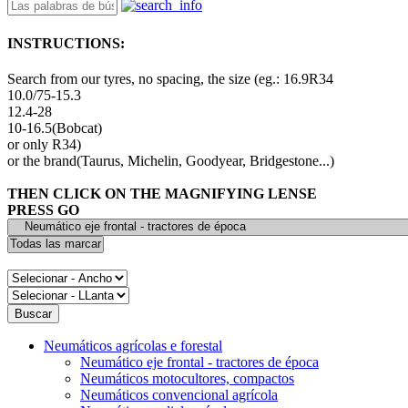
INSTRUCTIONS:
Search from our tyres, no spacing, the size (eg.: 16.9R34
10.0/75-15.3
12.4-28
10-16.5(Bobcat)
or only R34)
or the brand(Taurus, Michelin, Goodyear, Bridgestone...)
THEN CLICK ON THE MAGNIFYING LENSE
PRESS GO
Neumáticos agrícolas e forestal
Neumático eje frontal - tractores de época
Neumáticos motocultores, compactos
Neumáticos convencional agrícola