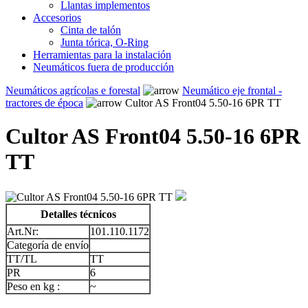
Llantas implementos
Accesorios
Cinta de talón
Junta tórica, O-Ring
Herramientas para la instalación
Neumáticos fuera de producción
Neumáticos agrícolas e forestal
Neumático eje frontal -
tractores de época
Cultor AS Front04 5.50-16 6PR TT
Cultor AS Front04 5.50-16 6PR
TT
Detalles técnicos
Art.Nr:
101.110.1172
Categoría de envío
TT/TL
TT
PR
6
Peso en kg :
~