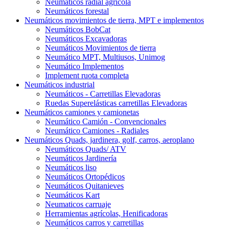
Neumáticos radial agrícola
Neumáticos forestal
Neumáticos movimientos de tierra, MPT e implementos
Neumáticos BobCat
Neumáticos Excavadoras
Neumáticos Movimientos de tierra
Neumático MPT, Multiusos, Unimog
Neumático Implementos
Implement ruota completa
Neumáticos industrial
Neumáticos - Carretillas Elevadoras
Ruedas Superelásticas carretillas Elevadoras
Neumáticos camiones y camionetas
Neumático Camión - Convencionales
Neumático Camiones - Radiales
Neumáticos Quads, jardinera, golf, carros, aeroplano
Neumáticos Quads/ ATV
Neumáticos Jardinería
Neumáticos liso
Neumáticos Ortopédicos
Neumáticos Quitanieves
Neumáticos Kart
Neumaticos carruaje
Herramientas agrícolas, Henificadoras
Neumáticos carros y carretillas