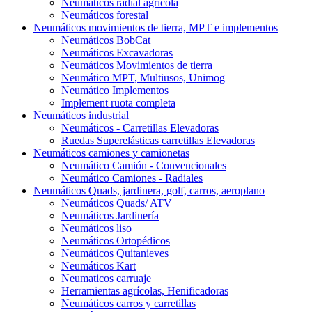
Neumáticos radial agrícola
Neumáticos forestal
Neumáticos movimientos de tierra, MPT e implementos
Neumáticos BobCat
Neumáticos Excavadoras
Neumáticos Movimientos de tierra
Neumático MPT, Multiusos, Unimog
Neumático Implementos
Implement ruota completa
Neumáticos industrial
Neumáticos - Carretillas Elevadoras
Ruedas Superelásticas carretillas Elevadoras
Neumáticos camiones y camionetas
Neumático Camión - Convencionales
Neumático Camiones - Radiales
Neumáticos Quads, jardinera, golf, carros, aeroplano
Neumáticos Quads/ ATV
Neumáticos Jardinería
Neumáticos liso
Neumáticos Ortopédicos
Neumáticos Quitanieves
Neumáticos Kart
Neumaticos carruaje
Herramientas agrícolas, Henificadoras
Neumáticos carros y carretillas