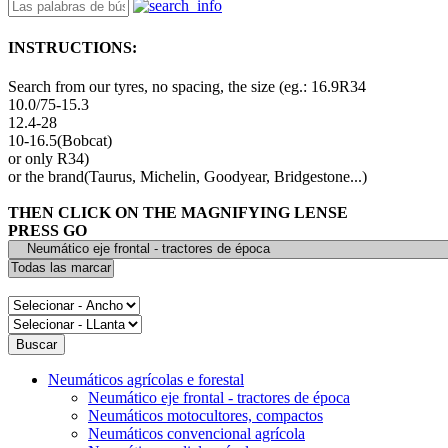
INSTRUCTIONS:
Search from our tyres, no spacing, the size (eg.: 16.9R34
10.0/75-15.3
12.4-28
10-16.5(Bobcat)
or only R34)
or the brand(Taurus, Michelin, Goodyear, Bridgestone...)
THEN CLICK ON THE MAGNIFYING LENSE
PRESS GO
Neumáticos agrícolas e forestal
Neumático eje frontal - tractores de época
Neumáticos motocultores, compactos
Neumáticos convencional agrícola