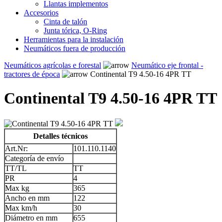
Llantas implementos
Accesorios
Cinta de talón
Junta tórica, O-Ring
Herramientas para la instalación
Neumáticos fuera de producción
Neumáticos agrícolas e forestal
Neumático eje frontal -
tractores de época
Continental T9 4.50-16 4PR TT
Continental T9 4.50-16 4PR TT
Detalles técnicos
Art.Nr:
101.110.1140
Categoría de envío
TT/TL
TT
PR
4
Max kg
365
Ancho en mm
122
Max km/h
30
Diámetro en mm
655