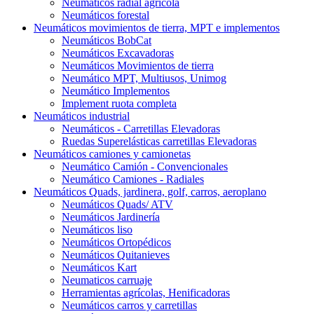
Neumáticos radial agrícola
Neumáticos forestal
Neumáticos movimientos de tierra, MPT e implementos
Neumáticos BobCat
Neumáticos Excavadoras
Neumáticos Movimientos de tierra
Neumático MPT, Multiusos, Unimog
Neumático Implementos
Implement ruota completa
Neumáticos industrial
Neumáticos - Carretillas Elevadoras
Ruedas Superelásticas carretillas Elevadoras
Neumáticos camiones y camionetas
Neumático Camión - Convencionales
Neumático Camiones - Radiales
Neumáticos Quads, jardinera, golf, carros, aeroplano
Neumáticos Quads/ ATV
Neumáticos Jardinería
Neumáticos liso
Neumáticos Ortopédicos
Neumáticos Quitanieves
Neumáticos Kart
Neumaticos carruaje
Herramientas agrícolas, Henificadoras
Neumáticos carros y carretillas