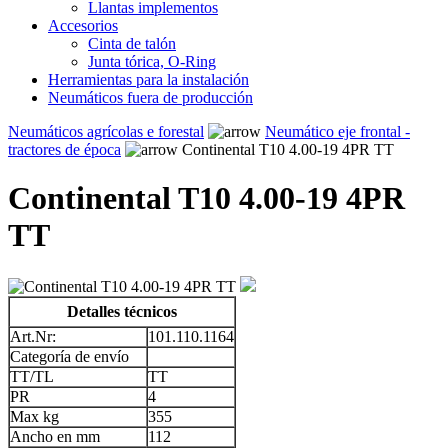
Llantas implementos
Accesorios
Cinta de talón
Junta tórica, O-Ring
Herramientas para la instalación
Neumáticos fuera de producción
Neumáticos agrícolas e forestal
Neumático eje frontal -
tractores de época
Continental T10 4.00-19 4PR TT
Continental T10 4.00-19 4PR
TT
Detalles técnicos
Art.Nr:
101.110.1164
Categoría de envío
TT/TL
TT
PR
4
Max kg
355
Ancho en mm
112