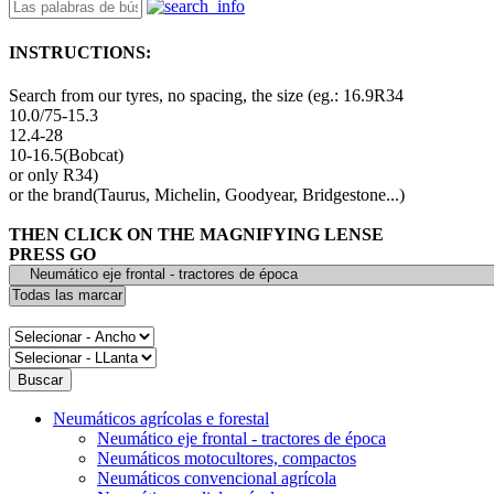
INSTRUCTIONS:
Search from our tyres, no spacing, the size (eg.: 16.9R34
10.0/75-15.3
12.4-28
10-16.5(Bobcat)
or only R34)
or the brand(Taurus, Michelin, Goodyear, Bridgestone...)
THEN CLICK ON THE MAGNIFYING LENSE
PRESS GO
Neumáticos agrícolas e forestal
Neumático eje frontal - tractores de época
Neumáticos motocultores, compactos
Neumáticos convencional agrícola