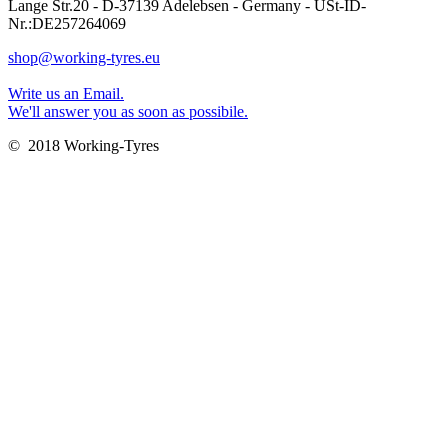
Lange Str.20 - D-37139 Adelebsen - Germany - USt-ID-
Nr.:DE257264069
shop@working-tyres.eu
Write us an Email.
We'll answer you as soon as possibile.
© 2018 Working-Tyres