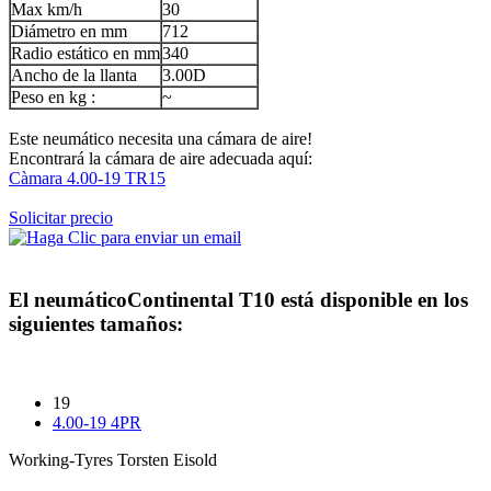
Max km/h
30
Diámetro en mm
712
Radio estático en mm
340
Ancho de la llanta
3.00D
Peso en kg :
~
Este neumático necesita una cámara de aire!
Encontrará la cámara de aire adecuada aquí:
Càmara 4.00-19 TR15
Solicitar precio
El neumático
Continental T10
está disponible en los
siguientes tamaños:
19
4.00-19 4PR
Working-Tyres Torsten Eisold