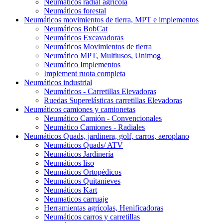
Neumáticos radial agrícola
Neumáticos forestal
Neumáticos movimientos de tierra, MPT e implementos
Neumáticos BobCat
Neumáticos Excavadoras
Neumáticos Movimientos de tierra
Neumático MPT, Multiusos, Unimog
Neumático Implementos
Implement ruota completa
Neumáticos industrial
Neumáticos - Carretillas Elevadoras
Ruedas Superelásticas carretillas Elevadoras
Neumáticos camiones y camionetas
Neumático Camión - Convencionales
Neumático Camiones - Radiales
Neumáticos Quads, jardinera, golf, carros, aeroplano
Neumáticos Quads/ ATV
Neumáticos Jardinería
Neumáticos liso
Neumáticos Ortopédicos
Neumáticos Quitanieves
Neumáticos Kart
Neumaticos carruaje
Herramientas agrícolas, Henificadoras
Neumáticos carros y carretillas