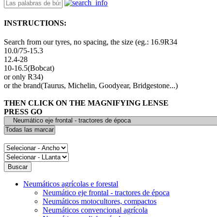
INSTRUCTIONS:
Search from our tyres, no spacing, the size (eg.: 16.9R34
10.0/75-15.3
12.4-28
10-16.5(Bobcat)
or only R34)
or the brand(Taurus, Michelin, Goodyear, Bridgestone...)
THEN CLICK ON THE MAGNIFYING LENSE
PRESS GO
Neumáticos agrícolas e forestal
Neumático eje frontal - tractores de época
Neumáticos motocultores, compactos
Neumáticos convencional agrícola