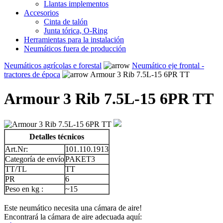
Llantas implementos
Accesorios
Cinta de talón
Junta tórica, O-Ring
Herramientas para la instalación
Neumáticos fuera de producción
Neumáticos agrícolas e forestal
Neumático eje frontal -
tractores de época
Armour 3 Rib 7.5L-15 6PR TT
Armour 3 Rib 7.5L-15 6PR TT
Detalles técnicos
Art.Nr:
101.110.1913
Categoría de envío
PAKET3
TT/TL
TT
PR
6
Peso en kg :
~15
Este neumático necesita una cámara de aire!
Encontrará la cámara de aire adecuada aquí: