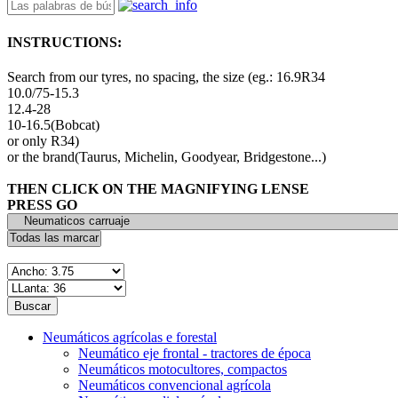
INSTRUCTIONS:
Search from our tyres, no spacing, the size (eg.: 16.9R34
10.0/75-15.3
12.4-28
10-16.5(Bobcat)
or only R34)
or the brand(Taurus, Michelin, Goodyear, Bridgestone...)
THEN CLICK ON THE MAGNIFYING LENSE
PRESS GO
Neumáticos agrícolas e forestal
Neumático eje frontal - tractores de época
Neumáticos motocultores, compactos
Neumáticos convencional agrícola