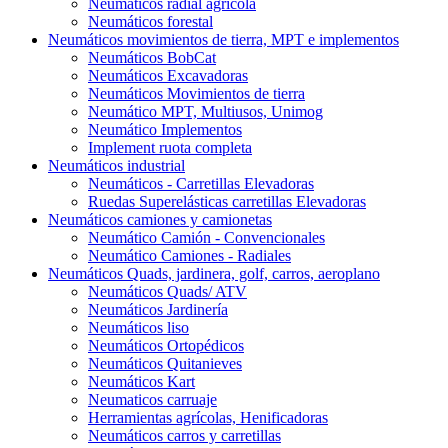
Neumáticos radial agrícola
Neumáticos forestal
Neumáticos movimientos de tierra, MPT e implementos
Neumáticos BobCat
Neumáticos Excavadoras
Neumáticos Movimientos de tierra
Neumático MPT, Multiusos, Unimog
Neumático Implementos
Implement ruota completa
Neumáticos industrial
Neumáticos - Carretillas Elevadoras
Ruedas Superelásticas carretillas Elevadoras
Neumáticos camiones y camionetas
Neumático Camión - Convencionales
Neumático Camiones - Radiales
Neumáticos Quads, jardinera, golf, carros, aeroplano
Neumáticos Quads/ ATV
Neumáticos Jardinería
Neumáticos liso
Neumáticos Ortopédicos
Neumáticos Quitanieves
Neumáticos Kart
Neumaticos carruaje
Herramientas agrícolas, Henificadoras
Neumáticos carros y carretillas