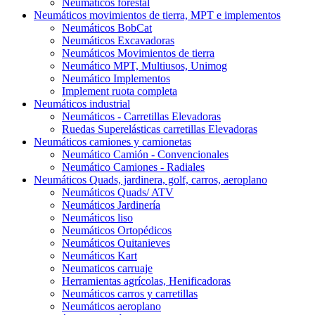
Neumáticos forestal
Neumáticos movimientos de tierra, MPT e implementos
Neumáticos BobCat
Neumáticos Excavadoras
Neumáticos Movimientos de tierra
Neumático MPT, Multiusos, Unimog
Neumático Implementos
Implement ruota completa
Neumáticos industrial
Neumáticos - Carretillas Elevadoras
Ruedas Superelásticas carretillas Elevadoras
Neumáticos camiones y camionetas
Neumático Camión - Convencionales
Neumático Camiones - Radiales
Neumáticos Quads, jardinera, golf, carros, aeroplano
Neumáticos Quads/ ATV
Neumáticos Jardinería
Neumáticos liso
Neumáticos Ortopédicos
Neumáticos Quitanieves
Neumáticos Kart
Neumaticos carruaje
Herramientas agrícolas, Henificadoras
Neumáticos carros y carretillas
Neumáticos aeroplano