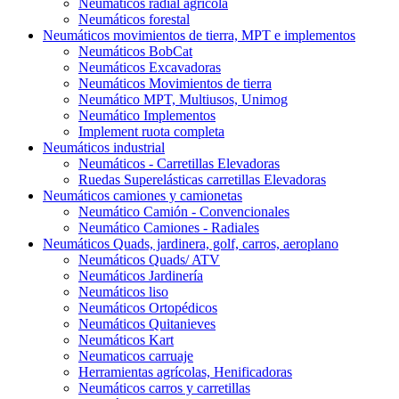
Neumáticos radial agrícola
Neumáticos forestal
Neumáticos movimientos de tierra, MPT e implementos
Neumáticos BobCat
Neumáticos Excavadoras
Neumáticos Movimientos de tierra
Neumático MPT, Multiusos, Unimog
Neumático Implementos
Implement ruota completa
Neumáticos industrial
Neumáticos - Carretillas Elevadoras
Ruedas Superelásticas carretillas Elevadoras
Neumáticos camiones y camionetas
Neumático Camión - Convencionales
Neumático Camiones - Radiales
Neumáticos Quads, jardinera, golf, carros, aeroplano
Neumáticos Quads/ ATV
Neumáticos Jardinería
Neumáticos liso
Neumáticos Ortopédicos
Neumáticos Quitanieves
Neumáticos Kart
Neumaticos carruaje
Herramientas agrícolas, Henificadoras
Neumáticos carros y carretillas