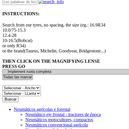
INSTRUCTIONS:
Search from our tyres, no spacing, the size (eg.: 16.9R34
10.0/75-15.3
12.4-28
10-16.5(Bobcat)
or only R34)
or the brand(Taurus, Michelin, Goodyear, Bridgestone...)
THEN CLICK ON THE MAGNIFYING LENSE
PRESS GO
Neumáticos agrícolas e forestal
Neumático eje frontal - tractores de época
Neumáticos motocultores, compactos
Neumáticos convencional agrícola