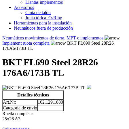
Llantas implementos
Accesorios
Cinta de talón
Junta tórica, O-Ring
Herramientas para la instalación
Neumáticos fuera de producción
Neumáticos movimientos de tierra, MPT e implementos
Implement ruota completa
BKT FL690 Steel 28R26
176A6/173B TL
BKT FL690 Steel 28R26
176A6/173B TL
Detalles técnicos
Art.Nr:
102.129.1880
Categoría de envío
Rueda completa:
25x26 A3