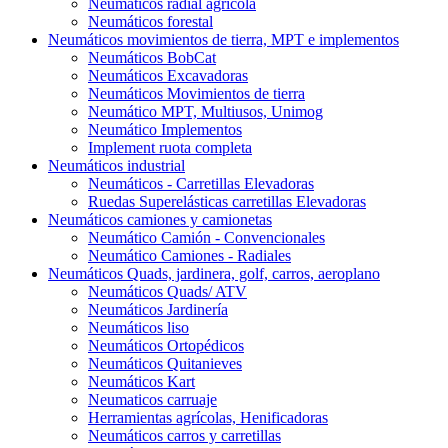
Neumáticos radial agrícola
Neumáticos forestal
Neumáticos movimientos de tierra, MPT e implementos
Neumáticos BobCat
Neumáticos Excavadoras
Neumáticos Movimientos de tierra
Neumático MPT, Multiusos, Unimog
Neumático Implementos
Implement ruota completa
Neumáticos industrial
Neumáticos - Carretillas Elevadoras
Ruedas Superelásticas carretillas Elevadoras
Neumáticos camiones y camionetas
Neumático Camión - Convencionales
Neumático Camiones - Radiales
Neumáticos Quads, jardinera, golf, carros, aeroplano
Neumáticos Quads/ ATV
Neumáticos Jardinería
Neumáticos liso
Neumáticos Ortopédicos
Neumáticos Quitanieves
Neumáticos Kart
Neumaticos carruaje
Herramientas agrícolas, Henificadoras
Neumáticos carros y carretillas