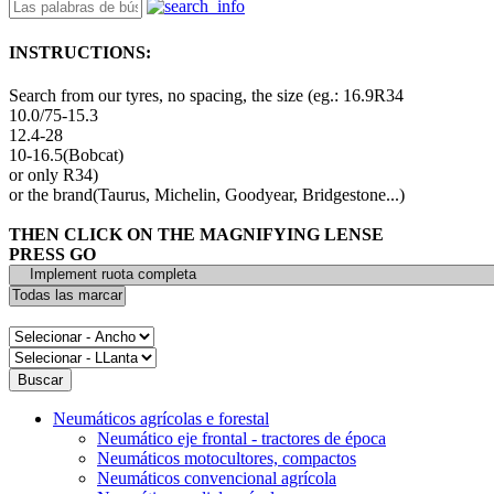
INSTRUCTIONS:
Search from our tyres, no spacing, the size (eg.: 16.9R34
10.0/75-15.3
12.4-28
10-16.5(Bobcat)
or only R34)
or the brand(Taurus, Michelin, Goodyear, Bridgestone...)
THEN CLICK ON THE MAGNIFYING LENSE
PRESS GO
Neumáticos agrícolas e forestal
Neumático eje frontal - tractores de época
Neumáticos motocultores, compactos
Neumáticos convencional agrícola