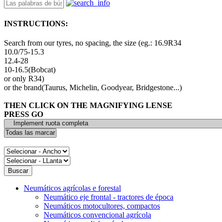
INSTRUCTIONS:
Search from our tyres, no spacing, the size (eg.: 16.9R34
10.0/75-15.3
12.4-28
10-16.5(Bobcat)
or only R34)
or the brand(Taurus, Michelin, Goodyear, Bridgestone...)
THEN CLICK ON THE MAGNIFYING LENSE
PRESS GO
Neumáticos agrícolas e forestal
Neumático eje frontal - tractores de época
Neumáticos motocultores, compactos
Neumáticos convencional agrícola