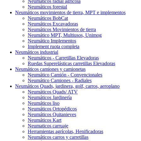
Neumáticos radial agrícola
Neumáticos forestal
Neumáticos movimientos de tierra, MPT e implementos
Neumáticos BobCat
Neumáticos Excavadoras
Neumáticos Movimientos de tierra
Neumático MPT, Multiusos, Unimog
Neumático Implementos
Implement ruota completa
Neumáticos industrial
Neumáticos - Carretillas Elevadoras
Ruedas Superelásticas carretillas Elevadoras
Neumáticos camiones y camionetas
Neumático Camión - Convencionales
Neumático Camiones - Radiales
Neumáticos Quads, jardinera, golf, carros, aeroplano
Neumáticos Quads/ ATV
Neumáticos Jardinería
Neumáticos liso
Neumáticos Ortopédicos
Neumáticos Quitanieves
Neumáticos Kart
Neumaticos carruaje
Herramientas agrícolas, Henificadoras
Neumáticos carros y carretillas