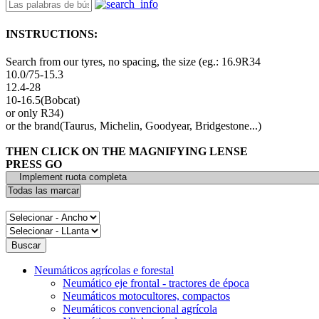
INSTRUCTIONS:
Search from our tyres, no spacing, the size (eg.: 16.9R34
10.0/75-15.3
12.4-28
10-16.5(Bobcat)
or only R34)
or the brand(Taurus, Michelin, Goodyear, Bridgestone...)
THEN CLICK ON THE MAGNIFYING LENSE
PRESS GO
Neumáticos agrícolas e forestal
Neumático eje frontal - tractores de época
Neumáticos motocultores, compactos
Neumáticos convencional agrícola