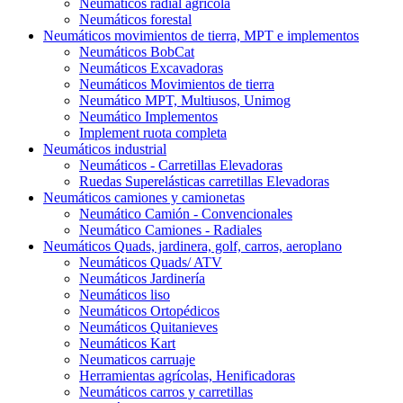
Neumáticos radial agrícola
Neumáticos forestal
Neumáticos movimientos de tierra, MPT e implementos
Neumáticos BobCat
Neumáticos Excavadoras
Neumáticos Movimientos de tierra
Neumático MPT, Multiusos, Unimog
Neumático Implementos
Implement ruota completa
Neumáticos industrial
Neumáticos - Carretillas Elevadoras
Ruedas Superelásticas carretillas Elevadoras
Neumáticos camiones y camionetas
Neumático Camión - Convencionales
Neumático Camiones - Radiales
Neumáticos Quads, jardinera, golf, carros, aeroplano
Neumáticos Quads/ ATV
Neumáticos Jardinería
Neumáticos liso
Neumáticos Ortopédicos
Neumáticos Quitanieves
Neumáticos Kart
Neumaticos carruaje
Herramientas agrícolas, Henificadoras
Neumáticos carros y carretillas