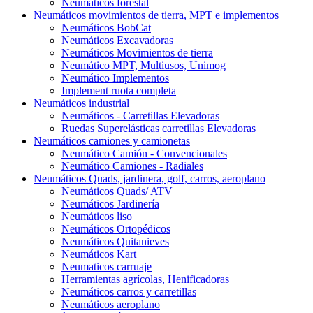
Neumáticos forestal
Neumáticos movimientos de tierra, MPT e implementos
Neumáticos BobCat
Neumáticos Excavadoras
Neumáticos Movimientos de tierra
Neumático MPT, Multiusos, Unimog
Neumático Implementos
Implement ruota completa
Neumáticos industrial
Neumáticos - Carretillas Elevadoras
Ruedas Superelásticas carretillas Elevadoras
Neumáticos camiones y camionetas
Neumático Camión - Convencionales
Neumático Camiones - Radiales
Neumáticos Quads, jardinera, golf, carros, aeroplano
Neumáticos Quads/ ATV
Neumáticos Jardinería
Neumáticos liso
Neumáticos Ortopédicos
Neumáticos Quitanieves
Neumáticos Kart
Neumaticos carruaje
Herramientas agrícolas, Henificadoras
Neumáticos carros y carretillas
Neumáticos aeroplano