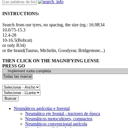
INSTRUCTIONS:
Search from our tyres, no spacing, the size (eg.: 16.9R34
10.0/75-15.3
12.4-28
10-16.5(Bobcat)
or only R34)
or the brand(Taurus, Michelin, Goodyear, Bridgestone...)
THEN CLICK ON THE MAGNIFYING LENSE
PRESS GO
Neumáticos agrícolas e forestal
Neumático eje frontal - tractores de época
Neumáticos motocultores, compactos
Neumáticos convencional agrícola