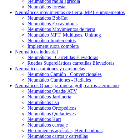
Neumáticos radial agrícola
Neumáticos forestal
Neumáticos movimientos de tierra, MPT e implementos
Neumáticos BobCat
Neumáticos Excavadoras
Neumáticos Movimientos de tierra
Neumático MPT, Multiusos, Unimog
Neumático Implementos
Implement ruota completa
Neumáticos industrial
Neumáticos - Carretillas Elevadoras
Ruedas Superelásticas carretillas Elevadoras
Neumáticos camiones y camionetas
Neumático Camión - Convencionales
Neumático Camiones - Radiales
Neumáticos Quads, jardinera, golf, carros, aeroplano
Neumáticos Quads/ ATV
Neumáticos Jardinería
Neumáticos liso
Neumáticos Ortopédicos
Neumáticos Quitanieves
Neumáticos Kart
Neumaticos carruaje
Herramientas agrícolas, Henificadoras
Neumáticos carros y carretillas