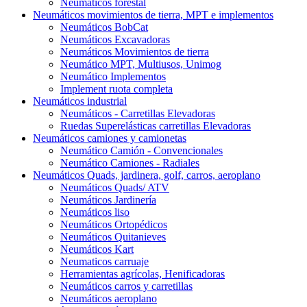
Neumáticos forestal
Neumáticos movimientos de tierra, MPT e implementos
Neumáticos BobCat
Neumáticos Excavadoras
Neumáticos Movimientos de tierra
Neumático MPT, Multiusos, Unimog
Neumático Implementos
Implement ruota completa
Neumáticos industrial
Neumáticos - Carretillas Elevadoras
Ruedas Superelásticas carretillas Elevadoras
Neumáticos camiones y camionetas
Neumático Camión - Convencionales
Neumático Camiones - Radiales
Neumáticos Quads, jardinera, golf, carros, aeroplano
Neumáticos Quads/ ATV
Neumáticos Jardinería
Neumáticos liso
Neumáticos Ortopédicos
Neumáticos Quitanieves
Neumáticos Kart
Neumaticos carruaje
Herramientas agrícolas, Henificadoras
Neumáticos carros y carretillas
Neumáticos aeroplano