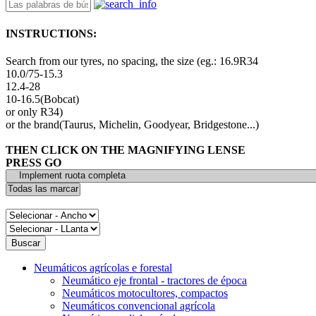
INSTRUCTIONS:
Search from our tyres, no spacing, the size (eg.: 16.9R34
10.0/75-15.3
12.4-28
10-16.5(Bobcat)
or only R34)
or the brand(Taurus, Michelin, Goodyear, Bridgestone...)
THEN CLICK ON THE MAGNIFYING LENSE
PRESS GO
Neumáticos agrícolas e forestal
Neumático eje frontal - tractores de época
Neumáticos motocultores, compactos
Neumáticos convencional agrícola