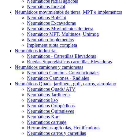
Neumáticos radial agrícola
Neumáticos forestal
Neumáticos movimientos de tierra, MPT e implementos
Neumáticos BobCat
Neumáticos Excavadoras
Neumáticos Movimientos de tierra
Neumático MPT, Multiusos, Unimog
Neumático Implementos
Implement ruota completa
Neumáticos industrial
Neumáticos - Carretillas Elevadoras
Ruedas Superelásticas carretillas Elevadoras
Neumáticos camiones y camionetas
Neumático Camión - Convencionales
Neumático Camiones - Radiales
Neumáticos Quads, jardinera, golf, carros, aeroplano
Neumáticos Quads/ ATV
Neumáticos Jardinería
Neumáticos liso
Neumáticos Ortopédicos
Neumáticos Quitanieves
Neumáticos Kart
Neumaticos carruaje
Herramientas agrícolas, Henificadoras
Neumáticos carros y carretillas