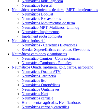
Neumáticos radial agrícola
Neumáticos forestal
Neumáticos movimientos de tierra, MPT e implementos
Neumáticos BobCat
Neumáticos Excavadoras
Neumáticos Movimientos de tierra
Neumático MPT, Multiusos, Unimog
Neumático Implementos
Implement ruota completa
Neumáticos industrial
Neumáticos - Carretillas Elevadoras
Ruedas Superelásticas carretillas Elevadoras
Neumáticos camiones y camionetas
Neumático Camión - Convencionales
Neumático Camiones - Radiales
Neumáticos Quads, jardinera, golf, carros, aeroplano
Neumáticos Quads/ ATV
Neumáticos Jardinería
Neumáticos liso
Neumáticos Ortopédicos
Neumáticos Quitanieves
Neumáticos Kart
Neumaticos carruaje
Herramientas agrícolas, Henificadoras
Neumáticos carros y carretillas