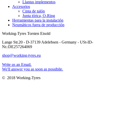
Llantas implementos
Accesorios
Cinta de talón
Junta tórica, O-Ring
Herramientas para la instalación
Neumáticos fuera de producción
Working-Tyres Torsten Eisold
Lange Str.20 - D-37139 Adelebsen - Germany - USt-ID-
Nr.:DE257264069
shop@working-tyres.eu
Write us an Email.
We'll answer you as soon as possibile.
© 2018 Working-Tyres