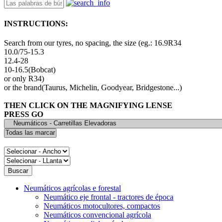
INSTRUCTIONS:
Search from our tyres, no spacing, the size (eg.: 16.9R34
10.0/75-15.3
12.4-28
10-16.5(Bobcat)
or only R34)
or the brand(Taurus, Michelin, Goodyear, Bridgestone...)
THEN CLICK ON THE MAGNIFYING LENSE
PRESS GO
Neumáticos agrícolas e forestal
Neumático eje frontal - tractores de época
Neumáticos motocultores, compactos
Neumáticos convencional agrícola