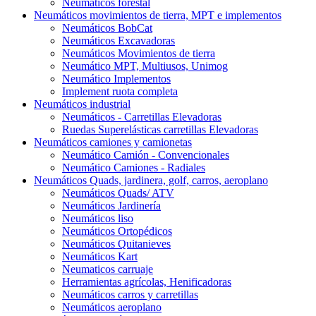
Neumáticos forestal
Neumáticos movimientos de tierra, MPT e implementos
Neumáticos BobCat
Neumáticos Excavadoras
Neumáticos Movimientos de tierra
Neumático MPT, Multiusos, Unimog
Neumático Implementos
Implement ruota completa
Neumáticos industrial
Neumáticos - Carretillas Elevadoras
Ruedas Superelásticas carretillas Elevadoras
Neumáticos camiones y camionetas
Neumático Camión - Convencionales
Neumático Camiones - Radiales
Neumáticos Quads, jardinera, golf, carros, aeroplano
Neumáticos Quads/ ATV
Neumáticos Jardinería
Neumáticos liso
Neumáticos Ortopédicos
Neumáticos Quitanieves
Neumáticos Kart
Neumaticos carruaje
Herramientas agrícolas, Henificadoras
Neumáticos carros y carretillas
Neumáticos aeroplano