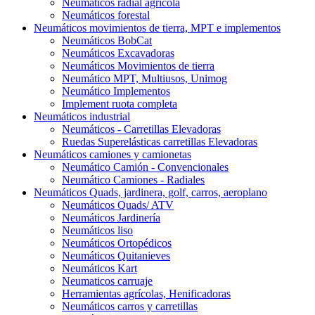
Neumáticos radial agrícola
Neumáticos forestal
Neumáticos movimientos de tierra, MPT e implementos
Neumáticos BobCat
Neumáticos Excavadoras
Neumáticos Movimientos de tierra
Neumático MPT, Multiusos, Unimog
Neumático Implementos
Implement ruota completa
Neumáticos industrial
Neumáticos - Carretillas Elevadoras
Ruedas Superelásticas carretillas Elevadoras
Neumáticos camiones y camionetas
Neumático Camión - Convencionales
Neumático Camiones - Radiales
Neumáticos Quads, jardinera, golf, carros, aeroplano
Neumáticos Quads/ ATV
Neumáticos Jardinería
Neumáticos liso
Neumáticos Ortopédicos
Neumáticos Quitanieves
Neumáticos Kart
Neumaticos carruaje
Herramientas agrícolas, Henificadoras
Neumáticos carros y carretillas