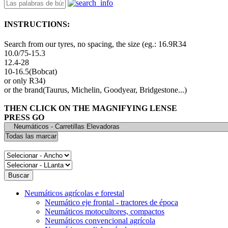
INSTRUCTIONS:
Search from our tyres, no spacing, the size (eg.: 16.9R34
10.0/75-15.3
12.4-28
10-16.5(Bobcat)
or only R34)
or the brand(Taurus, Michelin, Goodyear, Bridgestone...)
THEN CLICK ON THE MAGNIFYING LENSE
PRESS GO
Neumáticos agrícolas e forestal
Neumático eje frontal - tractores de época
Neumáticos motocultores, compactos
Neumáticos convencional agrícola