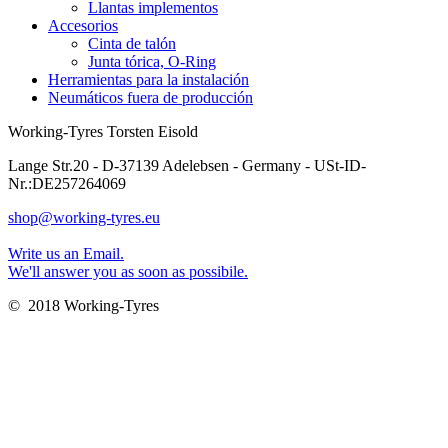
Llantas implementos
Accesorios
Cinta de talón
Junta tórica, O-Ring
Herramientas para la instalación
Neumáticos fuera de producción
Working-Tyres Torsten Eisold
Lange Str.20 - D-37139 Adelebsen - Germany - USt-ID-
Nr.:DE257264069
shop@working-tyres.eu
Write us an Email.
We'll answer you as soon as possibile.
© 2018 Working-Tyres