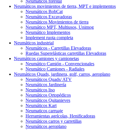
Neumáticos forestal
Neumáticos movimientos de tierra, MPT e implementos
Neumáticos BobCat
Neumáticos Excavadoras
Neumáticos Movimientos de tierra
Neumático MPT, Multiusos, Unimog
Neumático Implementos
Implement ruota completa
Neumáticos industrial
Neumáticos - Carretillas Elevadoras
Ruedas Superelásticas carretillas Elevadoras
Neumáticos camiones y camionetas
Neumático Camión - Convencionales
Neumático Camiones - Radiales
Neumáticos Quads, jardinera, golf, carros, aeroplano
Neumáticos Quads/ ATV
Neumáticos Jardinería
Neumáticos liso
Neumáticos Ortopédicos
Neumáticos Quitanieves
Neumáticos Kart
Neumaticos carruaje
Herramientas agrícolas, Henificadoras
Neumáticos carros y carretillas
Neumáticos aeroplano