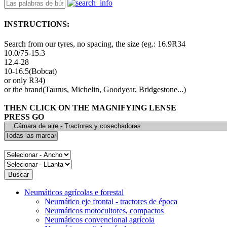
INSTRUCTIONS:
Search from our tyres, no spacing, the size (eg.: 16.9R34
10.0/75-15.3
12.4-28
10-16.5(Bobcat)
or only R34)
or the brand(Taurus, Michelin, Goodyear, Bridgestone...)
THEN CLICK ON THE MAGNIFYING LENSE
PRESS GO
Neumáticos agrícolas e forestal
Neumático eje frontal - tractores de época
Neumáticos motocultores, compactos
Neumáticos convencional agrícola