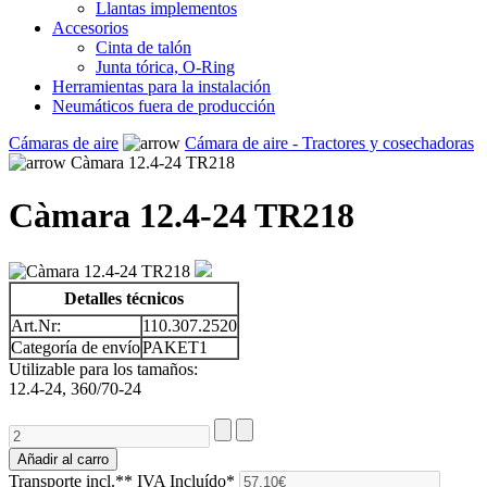
Llantas implementos
Accesorios
Cinta de talón
Junta tórica, O-Ring
Herramientas para la instalación
Neumáticos fuera de producción
Cámaras de aire
Cámara de aire - Tractores y cosechadoras
Càmara 12.4-24 TR218
Càmara 12.4-24 TR218
Detalles técnicos
Art.Nr:
110.307.2520
Categoría de envío
PAKET1
Utilizable para los tamaños:
12.4-24, 360/70-24
Transporte incl.**
IVA Incluído*