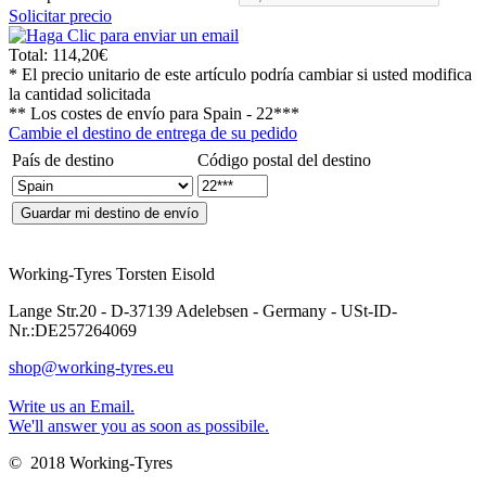
Solicitar precio
Total:
114,20€
* El precio unitario de este artículo podría cambiar si usted modifica
la cantidad solicitada
** Los costes de envío para
Spain - 22***
Cambie el destino de entrega de su pedido
País de destino
Código postal del destino
Working-Tyres Torsten Eisold
Lange Str.20 - D-37139 Adelebsen - Germany - USt-ID-
Nr.:DE257264069
shop@working-tyres.eu
Write us an Email.
We'll answer you as soon as possibile.
© 2018 Working-Tyres