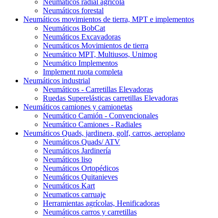
Neumáticos radial agrícola
Neumáticos forestal
Neumáticos movimientos de tierra, MPT e implementos
Neumáticos BobCat
Neumáticos Excavadoras
Neumáticos Movimientos de tierra
Neumático MPT, Multiusos, Unimog
Neumático Implementos
Implement ruota completa
Neumáticos industrial
Neumáticos - Carretillas Elevadoras
Ruedas Superelásticas carretillas Elevadoras
Neumáticos camiones y camionetas
Neumático Camión - Convencionales
Neumático Camiones - Radiales
Neumáticos Quads, jardinera, golf, carros, aeroplano
Neumáticos Quads/ ATV
Neumáticos Jardinería
Neumáticos liso
Neumáticos Ortopédicos
Neumáticos Quitanieves
Neumáticos Kart
Neumaticos carruaje
Herramientas agrícolas, Henificadoras
Neumáticos carros y carretillas