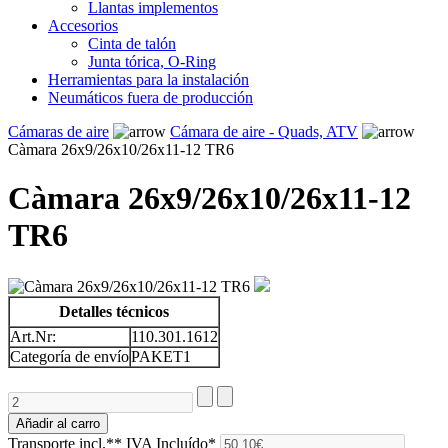
Llantas implementos
Accesorios
Cinta de talón
Junta tórica, O-Ring
Herramientas para la instalación
Neumáticos fuera de producción
Cámaras de aire
Cámara de aire - Quads, ATV
Càmara 26x9/26x10/26x11-12 TR6
Càmara 26x9/26x10/26x11-12
TR6
Detalles técnicos
Art.Nr:
110.301.1612
Categoría de envío
PAKET1
Transporte incl.**
IVA Incluído*