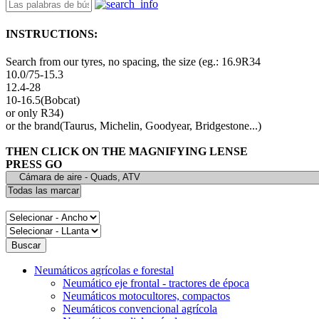
INSTRUCTIONS:
Search from our tyres, no spacing, the size (eg.: 16.9R34
10.0/75-15.3
12.4-28
10-16.5(Bobcat)
or only R34)
or the brand(Taurus, Michelin, Goodyear, Bridgestone...)
THEN CLICK ON THE MAGNIFYING LENSE
PRESS GO
Neumáticos agrícolas e forestal
Neumático eje frontal - tractores de época
Neumáticos motocultores, compactos
Neumáticos convencional agrícola