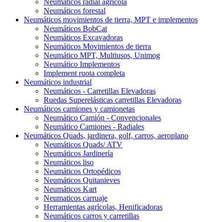
Neumáticos radial agrícola
Neumáticos forestal
Neumáticos movimientos de tierra, MPT e implementos
Neumáticos BobCat
Neumáticos Excavadoras
Neumáticos Movimientos de tierra
Neumático MPT, Multiusos, Unimog
Neumático Implementos
Implement ruota completa
Neumáticos industrial
Neumáticos - Carretillas Elevadoras
Ruedas Superelásticas carretillas Elevadoras
Neumáticos camiones y camionetas
Neumático Camión - Convencionales
Neumático Camiones - Radiales
Neumáticos Quads, jardinera, golf, carros, aeroplano
Neumáticos Quads/ ATV
Neumáticos Jardinería
Neumáticos liso
Neumáticos Ortopédicos
Neumáticos Quitanieves
Neumáticos Kart
Neumaticos carruaje
Herramientas agrícolas, Henificadoras
Neumáticos carros y carretillas